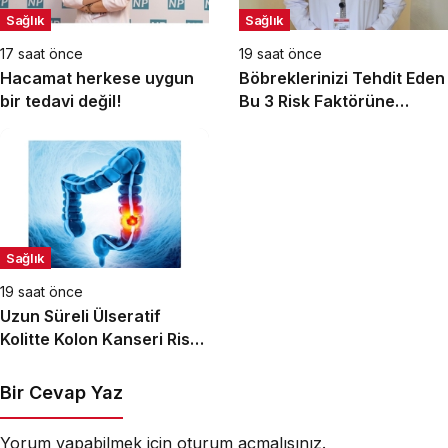
Sağlık
Sağlık
17 saat önce
19 saat önce
Hacamat herkese uygun
Böbreklerinizi Tehdit Eden
bir tedavi değil!
Bu 3 Risk Faktörüne
Dikkat!
Sağlık
19 saat önce
Uzun Süreli Ülseratif
Kolitte Kolon Kanseri Riski
Artıyor mu?
Bir Cevap Yaz
Yorum yapabilmek için
oturum açmalısınız
.