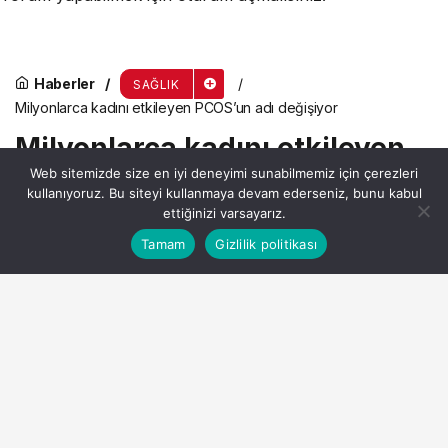
Haberler
SAĞLIK
Milyonlarca kadını etkileyen PCOS’un adı değişiyor
Milyonlarca kadını etkileyen
Web sitemizde size en iyi deneyimi sunabilmemiz için çerezleri
PCOS’un adı değişiyor
kullanıyoruz. Bu siteyi kullanmaya devam ederseniz, bunu kabul
ettiğinizi varsayarız.
Bu web sitesinde en iyi deneyimi yaşamanızı sağlamak
Tamam
Gizlilik politikası
Anasayfa
Akış
Hesabım
Admin
tarafından yayınlandı
Kabul
için çerezler kullanılmaktadır.
10 Haziran 2026, 10:27
yayınlandı
3dk, 48sn