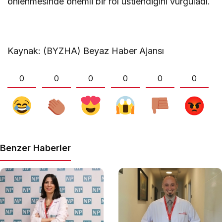
önlenmesinde önemli bir rol üstlendiğini vurguladı.
Kaynak: (BYZHA) Beyaz Haber Ajansı
0
0
0
0
0
0
Benzer Haberler