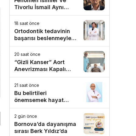
Fenomen İsimler ve
Tivorlu İsmail Aynı
Filmde Buluştu!
!Kozalak Devri! 7
18 saat önce
Ağustos’ta Vizyonda
Ortodontik tedavinin
başarısı beslenmeyle
başlar!
20 saat önce
“Gizli Kanser” Aort
Anevrizması Kapalı
Yöntemle Tedavi Edildi
21 saat önce
Bu belirtileri
önemsemek hayat
kurtarıyor
2 gün önce
Bornova’da dayanışma
sırası Berk Yıldız’da