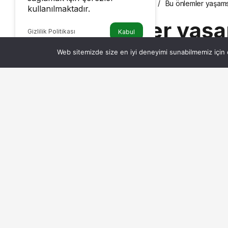
Haberler
Bu önlemler yaşams
SAĞLIK
kullanılmaktadır.
Bu önlemler yaşa
Gizlilik Politikası
Kabul
Web sitemizde size en iyi deneyimi sunabilmemiz için ç
Admin
tarafından yayınlandı
10 Haziran 2026, 10:27
yayınlandı