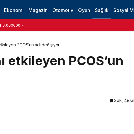
Ekonomi
Magazin
Otomotiv
Oyun
Sağlık
Sosyal 
H
0,000000
etkileyen PCOS’un adı değişiyor
nı etkileyen PCOS’un
3dk, 48s