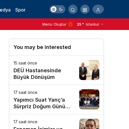
Medya
Spor
Menü Oluştur
25 °
Istanbul
You may be interested
15 saat önce
DEÜ Hastanesinde
Büyük Dönüşüm
17 saat önce
n
Yapımcı Suat Yanç’a
Sürpriz Doğum Günü
Kutlaması!
17 saat önce