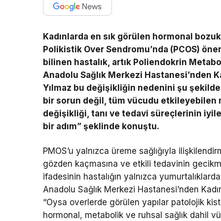
Kadınlarda en sık görülen hormonal bozuklu
Polikistik Over Sendromu’nda (PCOS) önemli
bilinen hastalık, artık Poliendokrin Metab
Anadolu Sağlık Merkezi Hastanesi’nden Ka
Yılmaz bu değişikliğin nedenini şu şekilde 
bir sorun değil, tüm vücudu etkileyebilen 
değişikliği, tanı ve tedavi süreçlerinin iyi
bir adım” şeklinde konuştu.
PMOS’u yalnızca üreme sağlığıyla ilişkilendirm
gözden kaçmasına ve etkili tedavinin gecikmes
ifadesinin hastalığın yalnızca yumurtalıklardaki 
Anadolu Sağlık Merkezi Hastanesi’nden Kadı
“Oysa overlerde görülen yapılar patolojik ki
hormonal, metabolik ve ruhsal sağlık dahil v