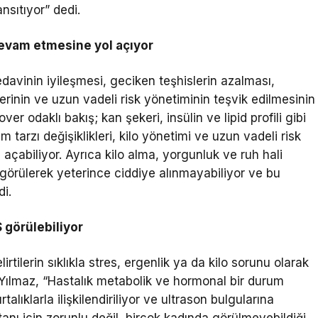
nsıtıyor” dedi.
 devam etmesine yol açıyor
edavinin iyileşmesi, geciken teşhislerin azalması,
erinin ve uzun vadeli risk yönetiminin teşvik edilmesinin
er odaklı bakış; kan şekeri, insülin ve lipid profili gibi
tarzı değişiklikleri, kilo yönetimi ve uzun vadeli risk
 açabiliyor. Ayrıca kilo alma, yorgunluk ve ruh hali
ik’ görülerek yeterince ciddiye alınmayabiliyor ve bu
di.
 görülebiliyor
lirtilerin sıklıkla stres, ergenlik ya da kilo sorunu olarak
 Yılmaz, “Hastalık metabolik ve hormonal bir durum
klarla ilişkilendiriliyor ve ultrason bulgularına
tanı için zorunlu değil, birçok kadında görülmeyebildiği