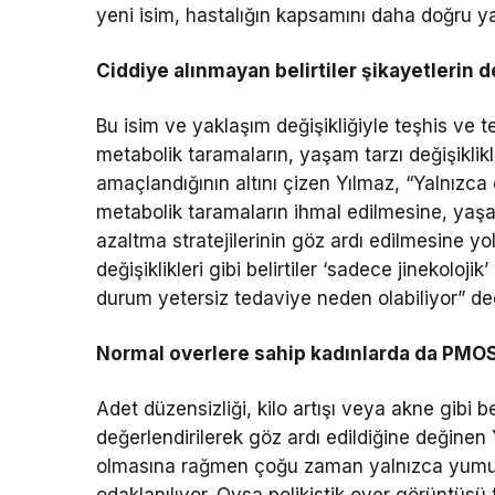
yeni isim, hastalığın kapsamını daha doğru ya
Ciddiye alınmayan belirtiler şikayetlerin
Bu isim ve yaklaşım değişikliğiyle teşhis ve t
metabolik taramaların, yaşam tarzı değişiklikl
amaçlandığının altını çizen Yılmaz, “Yalnızca ov
metabolik taramaların ihmal edilmesine, yaşam 
azaltma stratejilerinin göz ardı edilmesine yol
değişiklikleri gibi belirtiler ‘sadece jinekoloj
durum yetersiz tedaviye neden olabiliyor” de
Normal overlere sahip kadınlarda da PMOS
Adet düzensizliği, kilo artışı veya akne gibi be
değerlendirilerek göz ardı edildiğine değinen
olmasına rağmen çoğu zaman yalnızca yumurtalı
odaklanılıyor. Oysa polikistik over görüntüsü 