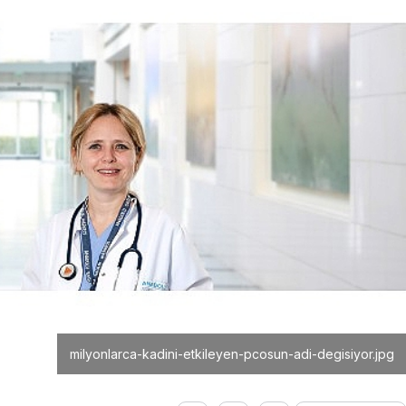
milyonlarca-kadini-etkileyen-pcosun-adi-degisiyor.jpg