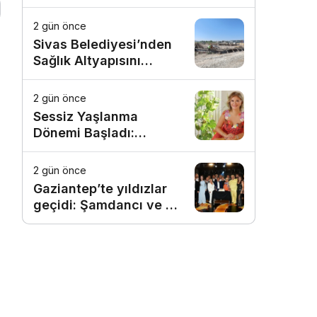
2 gün önce
Sivas Belediyesi’nden
Sağlık Altyapısını
Güçlendirecek Yatırım
2 gün önce
Sessiz Yaşlanma
Dönemi Başladı:
Estetikte Yeni Trend,
Doğallığı Yıllarca
2 gün önce
Korumak
Gaziantep’te yıldızlar
geçidi: Şamdancı ve By
Mustafa açılışı ile
Green Park’ta görkemli
gala