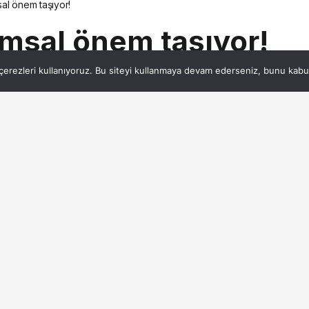
al önem taşıyor!
msal önem taşıyor!
erezleri kullanıyoruz. Bu siteyi kullanmaya devam ederseniz, bunu kabul 
4dk, 54s