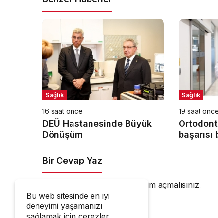
Sağlık
Sağlık
16 saat önce
19 saat önc
DEÜ Hastanesinde Büyük
Ortodont
Dönüşüm
başarısı
başlar!
Bir Cevap Yaz
Yorum yapabilmek için
oturum açmalısınız
.
Bu web sitesinde en iyi
deneyimi yaşamanızı
sağlamak için çerezler