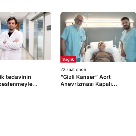
Sağlık
e
22 saat önce
ik tedavinin
“Gizli Kanser” Aort
 beslenmeyle
Anevrizması Kapalı
Yöntemle Tedavi Edildi