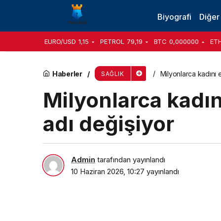
Bu önlemler yaşamsal önem taşıyor!
Biyografi
Diğer
EURO/USD
1,15
PETROL
79,19
BTC
0,000000
ET
Haberler
Milyonlarca kadını 
SAĞLIK
Milyonlarca kadı
adı değişiyor
Admin
tarafından yayınlandı
10 Haziran 2026, 10:27
yayınlandı