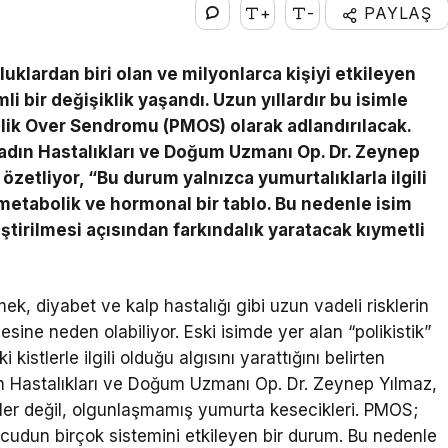
+
-
PAYLAŞ
klardan biri olan ve milyonlarca kişiyi etkileyen
 bir değişiklik yaşandı. Uzun yıllardır bu isimle
olik Over Sendromu (PMOS) olarak adlandırılacak.
dın Hastalıkları ve Doğum Uzmanı Op. Dr. Zeynep
özetliyor, “Bu durum yalnızca yumurtalıklarla ilgili
metabolik ve hormonal bir tablo. Bu nedenle isim
leştirilmesi açısından farkındalık yaratacak kıymetli
ek, diyabet ve kalp hastalığı gibi uzun vadeli risklerin
ine neden olabiliyor. Eski isimde yer alan “polikistik”
kistlerle ilgili olduğu algısını yarattığını belirten
n Hastalıkları ve Doğum Uzmanı Op. Dr. Zeynep Yılmaz,
stler değil, olgunlaşmamış yumurta kesecikleri. PMOS;
ücudun birçok sistemini etkileyen bir durum. Bu nedenle