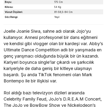
Boyu:
175 Cm
Kilosu:
54 Kg
Vücut Ölçüleri:
81-58,5-84 Cm
Göz Rengi:
Yeşil
Joelle Joanie Siwa, sahne adı olarak Jojo’yu
kullanıyor. Annesi profesyonel bir dans eğitmeni
ve kendisi gibi vlogger olan bir kardeşi var. Abby’s
Ultimate Dance Competition adlı bir yarışmada en
genç yarışmacı olduğunda büyük bir ün kazandı.
Kariyeri boyunca single’lar çıkardı ve şarkıcılık
kariyeriyle de daha geniş bir kitleye ulaşmayı
başardı. Şu anda TikTok fenomeni olan Mark
Bontempo ile bir ilişkisi var.
Rol aldığı bazı televizyon dizileri arasında
Celebrity Family Feud, JoJo’s D.R.E.A.M Concert,
The JoJo ve BowBow Show ve Nickelodeon’s