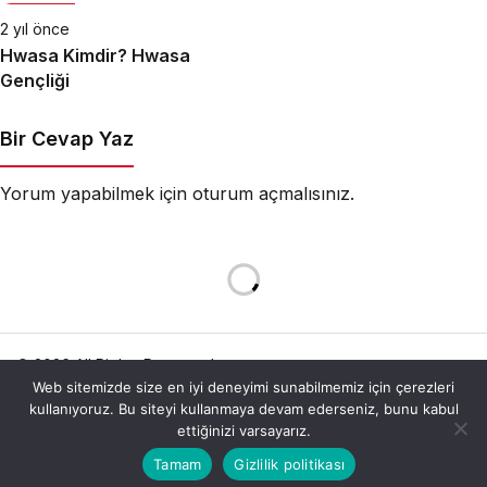
2 yıl önce
Hwasa Kimdir? Hwasa
Gençliği
Bir Cevap Yaz
Yorum yapabilmek için
oturum açmalısınız
.
© 2026 All Rights Reserved.
Web sitemizde size en iyi deneyimi sunabilmemiz için çerezleri
kullanıyoruz. Bu siteyi kullanmaya devam ederseniz, bunu kabul
ettiğinizi varsayarız.
Bu web sitesinde en iyi deneyimi yaşamanızı sağlamak
Tamam
Gizlilik politikası
Anasayfa
Akış
Hesabım
Kabul
için çerezler kullanılmaktadır.