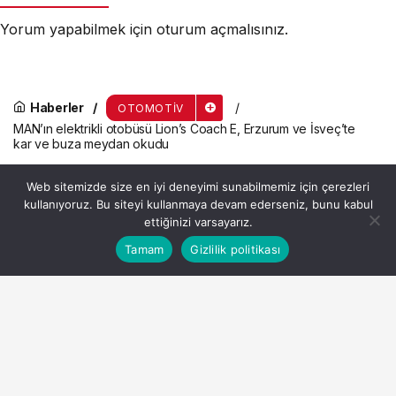
Yorum yapabilmek için
oturum açmalısınız
.
Haberler
OTOMOTIV
MAN’ın elektrikli otobüsü Lion’s Coach E, Erzurum ve İsveç’te
kar ve buza meydan okudu
MAN’ın elektrikli otobüsü
Web sitemizde size en iyi deneyimi sunabilmemiz için çerezleri
Lion’s Coach E, Erzurum ve
kullanıyoruz. Bu siteyi kullanmaya devam ederseniz, bunu kabul
ettiğinizi varsayarız.
İsveç’te kar ve buza meydan
Bu web sitesinde en iyi deneyimi yaşamanızı sağlamak
Tamam
Gizlilik politikası
Anasayfa
Akış
Hesabım
Kabul
için çerezler kullanılmaktadır.
okudu
Admin
tarafından yayınlandı
13 Mart 2026, 09:37
yayınlandı
3dk, 57sn