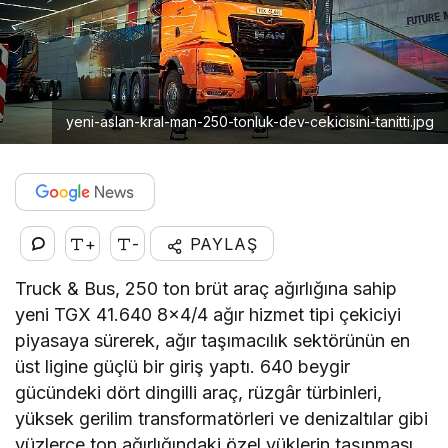
yeni-aslan-kral-man-250-tonluk-dev-cekicisini-tanitti.jpg
+
-
PAYLAŞ
Truck & Bus, 250 ton brüt araç ağırlığına sahip
yeni TGX 41.640 8×4/4 ağır hizmet tipi çekiciyi
piyasaya sürerek, ağır taşımacılık sektörünün en
üst ligine güçlü bir giriş yaptı. 640 beygir
gücündeki dört dingilli araç, rüzgâr türbinleri,
yüksek gerilim transformatörleri ve denizaltılar gibi
yüzlerce ton ağırlığındaki özel yüklerin taşınması