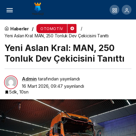
MAN’ın elektrikli otobüsü Lion’s Coach E,
Erzurum ve İsveç’te kar ve buza meydan okudu
Haberler
OTOMOTIV
Yeni Aslan Kral: MAN, 250 Tonluk Dev Çekicisini Tanıttı
Yeni Aslan Kral: MAN, 250
Tonluk Dev Çekicisini Tanıttı
Admin
tarafından yayınlandı
16 Mart 2026, 09:47
yayınlandı
5dk, 10sn