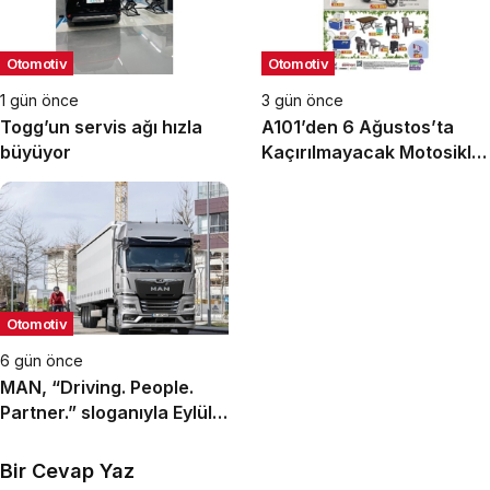
Otomotiv
Otomotiv
1 gün önce
3 gün önce
Togg’un servis ağı hızla
A101’den 6 Ağustos’ta
büyüyor
Kaçırılmayacak Motosiklet
Fırsatı
Otomotiv
6 gün önce
MAN, “Driving. People.
Partner.” sloganıyla Eylül
ayındaki IAA
Transportation 2026’da
Bir Cevap Yaz