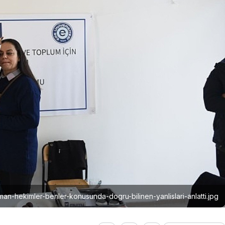
man-hekimler-benler-konusunda-dogru-bilinen-yanlislari-anlatti.jpg