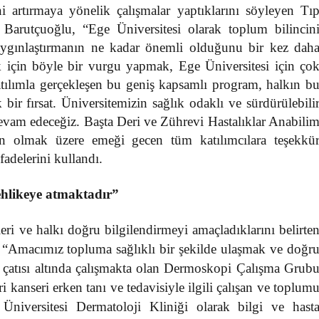
i artırmaya yönelik çalışmalar yaptıklarını söyleyen Tı
Barutçuoğlu, “Ege Üniversitesi olarak toplum bilincin
yaygınlaştırmanın ne kadar önemli olduğunu bir kez dah
 için böyle bir vurgu yapmak, Ege Üniversitesi için ço
tılımla gerçekleşen bu geniş kapsamlı program, halkın b
bir fırsat. Üniversitemizin sağlık odaklı ve sürdürülebili
devam edeceğiz. Başta Deri ve Zührevi Hastalıklar Anabili
an olmak üzere emeği gecen tüm katılımcılara teşekkü
adelerini kullandı.
tehlikeye atmaktadır”
ve halkı doğru bilgilendirmeyi amaçladıklarını belirte
 “
Amacımız topluma sağlıklı bir şekilde ulaşmak ve doğr
i çatısı altında çalışmakta olan Dermoskopi Çalışma Grub
i kanseri erken tanı ve tedavisiyle ilgili çalışan ve toplum
Üniversitesi Dermatoloji Kliniği olarak bilgi ve hast