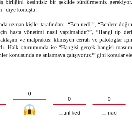
 birliğini kesintisiz bir şekilde sürdürmemiz gerekiyor
” diye konuştu.
 uzman kişiler tarafından; “Ben nedir”, “Benlere doğr
in hasta yönetimi nasıl yapılmalıdır?”, “Hangi tip der
aklaşım ve malpraktis: klinisyen cerrah ve patologlar içi
ndı. Halk oturumunda ise “Hangisi gerçek hangisi masu
enler konusunda ne anlatmaya çalışıyoruz?” gibi konular el
0
0
0