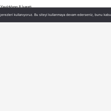
ayıldığının 8 İşareti
erezleri kullanıyoruz. Bu siteyi kullanmaya devam ederseniz, bunu kabul 
e Yayıldığının 8
2dk, 53s