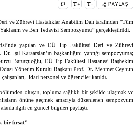
+
-
PAYLAŞ
eri ve Zührevi Hastalıklar Anabilim Dalı tarafından
“Tü
 Yaklaşım ve Ben Tedavisi Sempozyumu” gerçekleştirildi.
isi’nde yapılan ve EÜ Tıp Fakültesi Deri ve Zührev
f. Dr.
Işıl Karaarslan’ın
başkanlığını yaptığı sempozyuma
Burcu Barutçuoğlu, EÜ Tıp Fakültesi Hastanesi Başheki
er Odası Yönetim Kurulu Başkanı Prof. Dr. Mehmet Ceyhu
alışanları, idari personel ve öğrenciler katıldı.
ölümden oluşan, topluma sağlıklı bir şekilde ulaşmak v
anlışların önüne geçmek amacıyla düzenlenen sempozyu
lanla ilgili en güncel bilgileri paylaştı.
 bir fırsat”