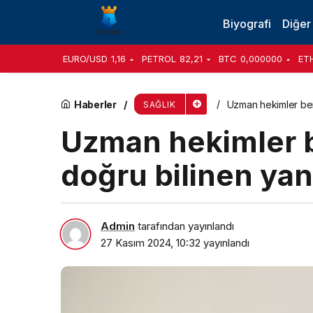
Kanserin Kemiklere Yayıldığının 8 İşareti
Biyografi
Diğer
EURO/USD
1,16
PETROL
82,21
BTC
0,000000
ET
Haberler
Uzman hekimler benl
SAĞLIK
Uzman hekimler 
doğru bilinen yanl
Admin
tarafından yayınlandı
27 Kasım 2024, 10:32
yayınlandı