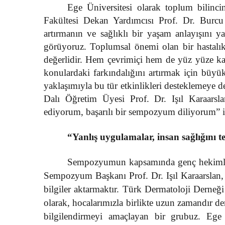
Ege Üniversitesi olarak toplum bilincin
Fakültesi Dekan Yardımcısı Prof. Dr. Burcu 
artırmanın ve sağlıklı bir yaşam anlayışını 
görüyoruz. Toplumsal önemi olan bir hastalık
değerlidir. Hem çevrimiçi hem de yüz yüze ka
konulardaki farkındalığını artırmak için büyük 
yaklaşımıyla bu tür etkinlikleri desteklemeye 
Dalı Öğretim Üyesi Prof. Dr. Işıl Karaarsl
ediyorum, başarılı bir sempozyum diliyorum” if
“Yanlış uygulamalar, insan sağlığını 
Sempozyumun kapsamında genç hekimleri 
Sempozyum Başkanı Prof. Dr.
Işıl Karaarslan,
bilgiler aktarmaktır. Türk Dermatoloji Derneğ
olarak, hocalarımızla birlikte uzun zamandır der
bilgilendirmeyi amaçlayan bir grubuz. Ege 