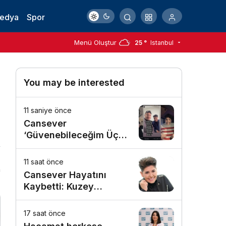
Medya
Spor
Menü Oluştur
25 °
Istanbul
You may be interested
11 saniye önce
Cansever
‘Güvenebileceğim Üç
İnsandan Biri’ Demişti:
Mahmut Görgen’den
11 saat önce
n
Cansever’e Duygusal
Cansever Hayatını
Veda
Kaybetti: Kuzey
Makedonya’da Toprağa
Verilecek
17 saat önce