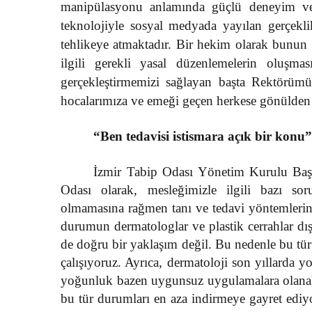
manipülasyonu anlamında güçlü deneyim ve b
teknolojiyle sosyal medyada yayılan gerçeklik
tehlikeye atmaktadır. Bir hekim olarak bunu
ilgili gerekli yasal düzenlemelerin oluş
gerçekleştirmemizi sağlayan başta Rektörü
hocalarımıza ve emeği geçen herkese gönülden
“Ben tedavisi istismara açık bir konu
İzmir Tabip Odası Yönetim Kurulu Baş
Odası olarak, mesleğimizle ilgili bazı sor
olmamasına rağmen tanı ve tedavi yöntemlerini 
durumun dermatologlar ve plastik cerrahlar dı
de doğru bir yaklaşım değil. Bu nedenle bu t
çalışıyoruz. Ayrıca, dermatoloji son yıllarda y
yoğunluk bazen uygunsuz uygulamalara olanak t
bu tür durumları en aza indirmeye gayret ediyor