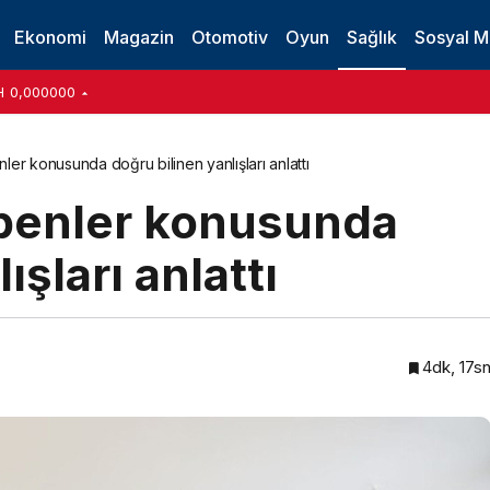
Ekonomi
Magazin
Otomotiv
Oyun
Sağlık
Sosyal 
H
0,000000
er konusunda doğru bilinen yanlışları anlattı
benler konusunda
ışları anlattı
4dk, 17s