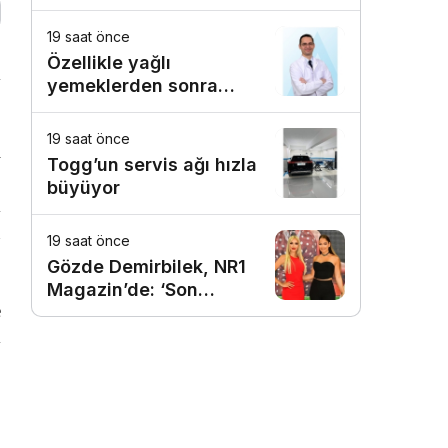
19 saat önce
Özellikle yağlı
m
yemeklerden sonra
başlıyorsa, gecikmeyin
19 saat önce
i
Togg’un servis ağı hızla
;
büyüyor
m
n
19 saat önce
Gözde Demirbilek, NR1
Magazin’de: ‘Son
e
assolist olarak var
olacağım!’
m