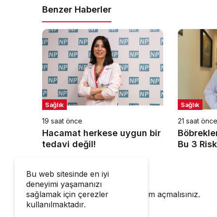
Benzer Haberler
Sağlık
Sağlık
19 saat önce
21 saat önc
Hacamat herkese uygun bir
Böbrekler
tedavi değil!
Bu 3 Risk
Bir Cevap Yaz
Bu web sitesinde en iyi
deneyimi yaşamanızı
sağlamak için çerezler
Yorum yapabilmek için
oturum açmalısınız
.
kullanılmaktadır.