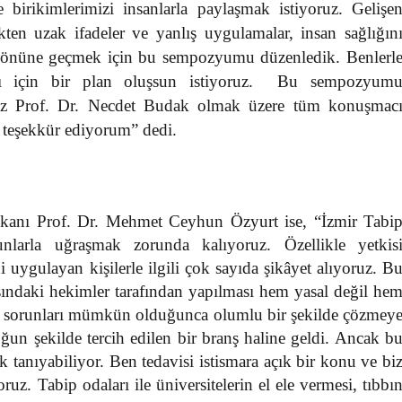
irikimlerimizi insanlarla paylaşmak istiyoruz. Gelişe
ten uzak ifadeler ve yanlış uygulamalar, insan sağlığın
n önüne geçmek için bu sempozyumu düzenledik. Benlerl
ması için bir plan oluşsun istiyoruz. Bu sempozyum
müz Prof. Dr. Necdet Budak olmak üzere tüm konuşmac
 teşekkür ediyorum” dedi.
”
kanı Prof. Dr. Mehmet Ceyhun Özyurt ise, “İzmir Tabi
unlarla uğraşmak zorunda kalıyoruz. Özellikle yetkis
uygulayan kişilerle ilgili çok sayıda şikâyet alıyoruz. B
şındaki hekimler tarafından yapılması hem yasal değil he
ür sorunları mümkün olduğunca olumlu bir şekilde çözmey
oğun şekilde tercih edilen bir branş haline geldi. Ancak b
anıyabiliyor. Ben tedavisi istismara açık bir konu ve bi
uz. Tabip odaları ile üniversitelerin el ele vermesi, tıbbı