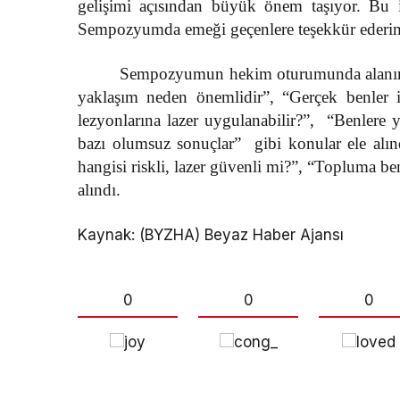
gelişimi açısından büyük önem taşıyor. Bu iş
Sempozyumda emeği geçenlere teşekkür ederim
Sempozyumun hekim oturumunda alanında
yaklaşım neden önemlidir”, “Gerçek benler iç
lezyonlarına lazer uygulanabilir?”, “Benlere y
bazı olumsuz sonuçlar” gibi konular ele alı
hangisi riskli, lazer güvenli mi?”, “Topluma b
alındı.
Kaynak: (BYZHA) Beyaz Haber Ajansı
0
0
0