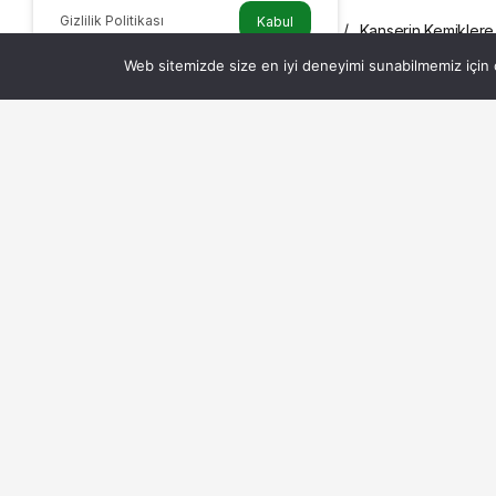
Gizlilik Politikası
Kabul
Haberler
Kanserin Kemiklere Y
SAĞLIK
Web sitemizde size en iyi deneyimi sunabilmemiz için ç
Kanserin Kemikler
İşareti
Admin
tarafından yayınlandı
27 Kasım 2024, 09:58
yayınlandı