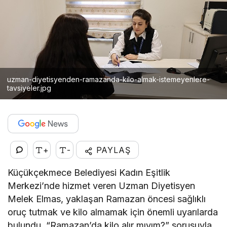
uzman-diyetisyenden-ramazanda-kilo-almak-istemeyenlere-
tavsiyeler.jpg
+
-
PAYLAŞ
Küçükçekmece Belediyesi Kadın Eşitlik
Merkezi’nde hizmet veren Uzman Diyetisyen
Melek Elmas, yaklaşan Ramazan öncesi sağlıklı
oruç tutmak ve kilo almamak için önemli uyarılarda
bulundu. “Ramazan’da kilo alır mıyım?” sorusuyla