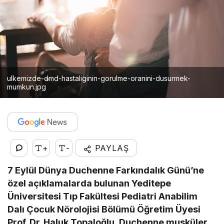
ulkemizde-dmd-hastaliginin-gorulme-oranini-dusurmek-
mumkun.jpg
+
-
PAYLAŞ
7 Eylül Dünya Duchenne Farkındalık Günü’ne
özel açıklamalarda bulunan Yeditepe
Üniversitesi Tıp Fakültesi Pediatri Anabilim
Dalı Çocuk Nörolojisi Bölümü Öğretim Üyesi
Prof. Dr. Haluk Topaloğlu, Duchenne musküler