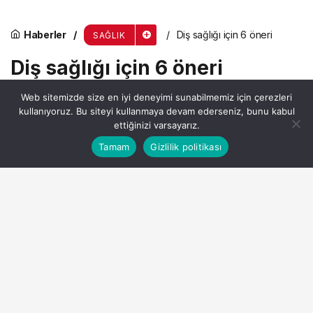
Haberler
Diş sağlığı için 6 öneri
SAĞLIK
Diş sağlığı için 6 öneri
Web sitemizde size en iyi deneyimi sunabilmemiz için çerezleri
kullanıyoruz. Bu siteyi kullanmaya devam ederseniz, bunu kabul
Admin
tarafından yayınlandı
ettiğinizi varsayarız.
9 Eylül 2024, 10:48
yayınlandı
Bu web sitesinde en iyi deneyimi yaşamanızı sağlamak
2dk, 11sn
Tamam
Gizlilik politikası
Anasayfa
Akış
Hesabım
Kabul
için çerezler kullanılmaktadır.