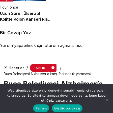
1 gün önce
Uzun Süreli Ülseratif
Kolitte Kolon Kanseri Riski
Artıyor mu?
Bir Cevap Yaz
Yorum yapabilmek için
oturum açmalısınız
.
Haberler
SAĞLIK
Buca Belediyesi Alzheimer’a karşı farkındalık yaratacak
Buca Belediyesi Alzheimer’a
Web sitemizde size en iyi deneyimi sunabilmemiz için çerezleri
karşı farkındalık yaratacak
kullanıyoruz. Bu siteyi kullanmaya devam ederseniz, bunu kabul
ettiğinizi varsayarız.
Bu web sitesinde en iyi deneyimi yaşamanızı sağlamak
Tamam
Gizlilik politikası
Anasayfa
Akış
Hesabım
Admin
tarafından yayınlandı
Kabul
için çerezler kullanılmaktadır.