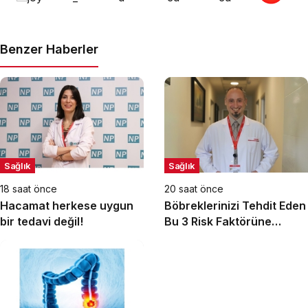
Benzer Haberler
Sağlık
Sağlık
18 saat önce
20 saat önce
Hacamat herkese uygun
Böbreklerinizi Tehdit Eden
bir tedavi değil!
Bu 3 Risk Faktörüne
Dikkat!