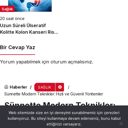
Sağlık
20 saat önce
Uzun Süreli Ülseratif
Kolitte Kolon Kanseri Riski
Artıyor mu?
Bir Cevap Yaz
Yorum yapabilmek için
oturum açmalısınız
.
Haberler
SAĞLIK
Sünnette Modern Teknikler: Hızlı ve Güvenli Yöntemler
Sünnette Modern Teknikler:
Web sitemizde size en iyi deneyimi sunabilmemiz için çerezleri
Hızlı ve Güvenli Yöntemler
kullanıyoruz. Bu siteyi kullanmaya devam ederseniz, bunu kabul
ettiğinizi varsayarız.