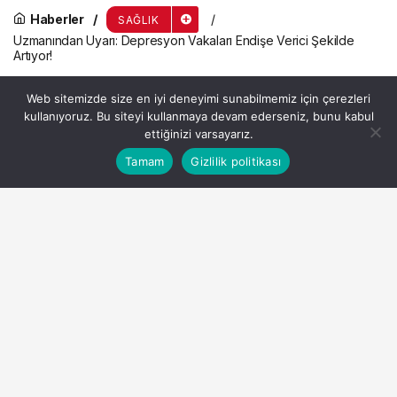
Haberler
SAĞLIK
Uzmanından Uyarı: Depresyon Vakaları Endişe Verici Şekilde
Artıyor!
Uzmanından Uyarı:
Web sitemizde size en iyi deneyimi sunabilmemiz için çerezleri
Depresyon Vakaları Endişe
kullanıyoruz. Bu siteyi kullanmaya devam ederseniz, bunu kabul
ettiğinizi varsayarız.
Verici Şekilde Artıyor!
Bu web sitesinde en iyi deneyimi yaşamanızı sağlamak
Tamam
Gizlilik politikası
Anasayfa
Akış
Hesabım
Kabul
için çerezler kullanılmaktadır.
Admin
tarafından yayınlandı
25 Temmuz 2024, 08:31
yayınlandı
3dk, 59sn