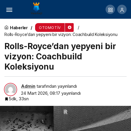
Hyundai, IONIQ 3’ü Milano Tasarım Haftası’nda
Tanıtacak
Haberler
OTOMOTIV
Rolls-Royce’dan yepyeni bir vizyon: Coachbuild Koleksiyonu
Rolls-Royce’dan yepyeni bir
vizyon: Coachbuild
Koleksiyonu
Admin
tarafından yayınlandı
24 Mart 2026, 08:17
yayınlandı
5dk, 33sn