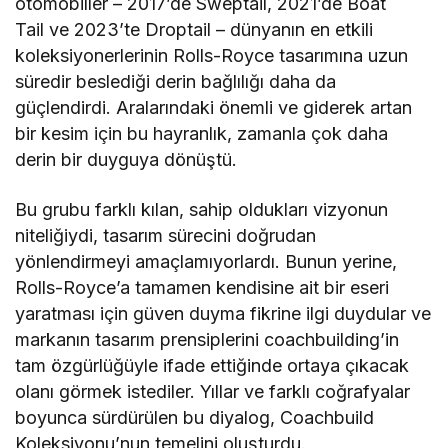
otomobiller – 2017’de Sweptail, 2021’de Boat
Tail ve 2023’te Droptail – dünyanın en etkili
koleksiyonerlerinin Rolls-Royce tasarımına uzun
süredir beslediği derin bağlılığı daha da
güçlendirdi. Aralarındaki önemli ve giderek artan
bir kesim için bu hayranlık, zamanla çok daha
derin bir duyguya dönüştü.
Bu grubu farklı kılan, sahip oldukları vizyonun
niteliğiydi, tasarım sürecini doğrudan
yönlendirmeyi amaçlamıyorlardı. Bunun yerine,
Rolls-Royce’a tamamen kendisine ait bir eseri
yaratması için güven duyma fikrine ilgi duydular ve
markanın tasarım prensiplerini coachbuilding’in
tam özgürlüğüyle ifade ettiğinde ortaya çıkacak
olanı görmek istediler. Yıllar ve farklı coğrafyalar
boyunca sürdürülen bu diyalog, Coachbuild
Koleksiyonu’nun temelini oluşturdu.