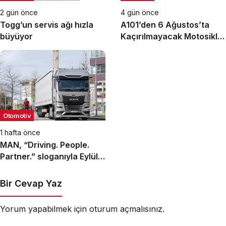
2 gün önce
4 gün önce
Togg’un servis ağı hızla
A101’den 6 Ağustos’ta
büyüyor
Kaçırılmayacak Motosiklet
Fırsatı
Otomotiv
1 hafta önce
MAN, “Driving. People.
Partner.” sloganıyla Eylül
ayındaki IAA
Transportation 2026’da
Bir Cevap Yaz
Yorum yapabilmek için
oturum açmalısınız
.