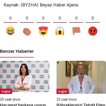
Kaynak: (BYZHA) Beyaz Haber Ajansı
0
0
0
0
0
0
Benzer Haberler
Sağlık
Sağlık
20 saat önce
22 saat önce
Hacamat herkese uygun
Böbreklerinizi Tehdit Eden