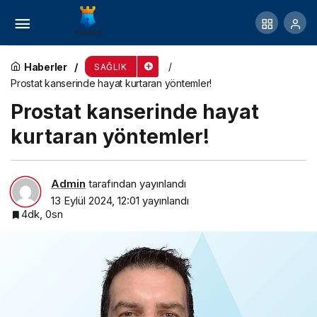
Alzhemier tedavisinde kullanılan ilaçların yurt içi
üretim payı % 90’nı aştı
Haberler
SAĞLIK
Prostat kanserinde hayat kurtaran yöntemler!
Prostat kanserinde hayat
kurtaran yöntemler!
Admin
tarafından yayınlandı
13 Eylül 2024, 12:01
yayınlandı
4dk, 0sn