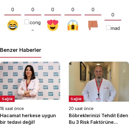
0
0
0
0
0
0
Benzer Haberler
Sağlık
Sağlık
18 saat önce
20 saat önce
Hacamat herkese uygun
Böbreklerinizi Tehdit Eden
bir tedavi değil!
Bu 3 Risk Faktörüne
Dikkat!