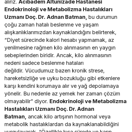
alırız.
Acıbadem Altunizade Hastanesi
Endokrinoloji ve Metabolizma Hastalıkları
Uzmanı Doç. Dr.
Adnan Batman,
bu durumun
çoğu zaman hatalı beslenme ve yaşam
alışkanlıklarımızdan kaynaklandığını belirterek,
“Diyet sürecinde kalori hesabı yapmamak, az
yenilmesine rağmen kilo alınmasının en yaygın
sebeplerinden biridir. Ancak, kilo alınmasının
nedeni sadece beslenme hataları
değildir. Vücudumuz bazen kronik strese,
hareketsizliğe ve uyku bozukluğu gibi etkenlere
karşı kendini korumaya alır ve yağ depolamaya
yönelir. Bu nedenle az yemek her zaman çözüm
olmayabilir” diyor.
Endokrinoloji ve Metabolizma
Hastalıkları Uzmanı Doç. Dr. Adnan
Batman,
ancak kilo artışının hormonal veya
metabolik hastalıklardan da kaynaklanabildiğini
vurgulayarak, “Özellikle kısa sürede ve karın