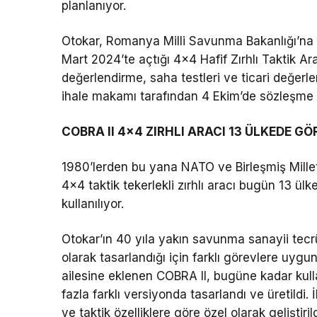
planlanıyor.
Otokar, Romanya Milli Savunma Bakanlığı’na b
Mart 2024’te açtığı 4×4 Hafif Zırhlı Taktik Ara
değerlendirme, saha testleri ve ticari değer
ihale makamı tarafından 4 Ekim’de sözleşme g
COBRA II 4×4 ZIRHLI ARACI 13 ÜLKEDE G
1980’lerden bu yana NATO ve Birleşmiş Milletl
4×4 taktik tekerlekli zırhlı aracı bugün 13 ülk
kullanılıyor.
Otokar’ın 40 yıla yakın savunma sanayii tecrü
olarak tasarlandığı için farklı görevlere uygun
ailesine eklenen COBRA II, bugüne kadar kullan
fazla farklı versiyonda tasarlandı ve üretildi
ve taktik özelliklere göre özel olarak geliştirild