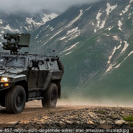
le-857-milyon-euro-degerinde-askeri-arac-anlasmasi-imzaladi.jpg