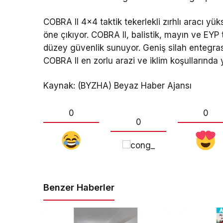
COBRA II 4×4 taktik tekerlekli zırhlı aracı y
öne çıkıyor. COBRA II, balistik, mayın ve EYP 
düzey güvenlik sunuyor. Geniş silah entegr
COBRA II en zorlu arazi ve iklim koşullarında
Kaynak: (BYZHA) Beyaz Haber Ajansı
0
0
0
Benzer Haberler