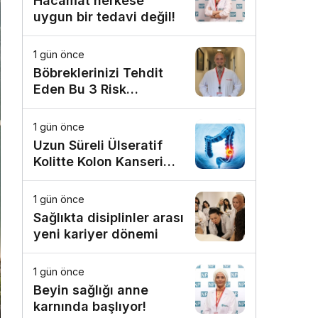
Hacamat herkese
uygun bir tedavi değil!
1 gün önce
Böbreklerinizi Tehdit
Eden Bu 3 Risk
Faktörüne Dikkat!
1 gün önce
Uzun Süreli Ülseratif
Kolitte Kolon Kanseri
Riski Artıyor mu?
1 gün önce
Sağlıkta disiplinler arası
yeni kariyer dönemi
1 gün önce
Beyin sağlığı anne
karnında başlıyor!