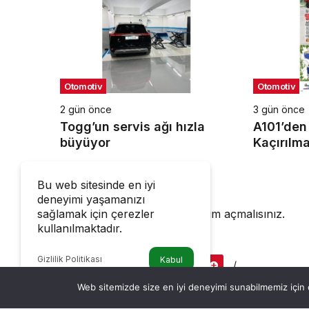
Otomotiv
Otomotiv
2 gün önce
3 gün önce
Togg’un servis ağı hızla
A101’den
büyüyor
Kaçırılm
Fırsatı
Bir Cevap Yaz
Bu web sitesinde en iyi
deneyimi yaşamanızı
sağlamak için çerezler
Yorum yapabilmek için
oturum açmalısınız
.
kullanılmaktadır.
Gizlilik Politikası
Kabul
Haberler
OTOMOTIV
Bursa’dan Gururla Tüm Türkiye’ye Gelsin: Yeni Renault Dus
Web sitemizde size en iyi deneyimi sunabilmemiz için ç