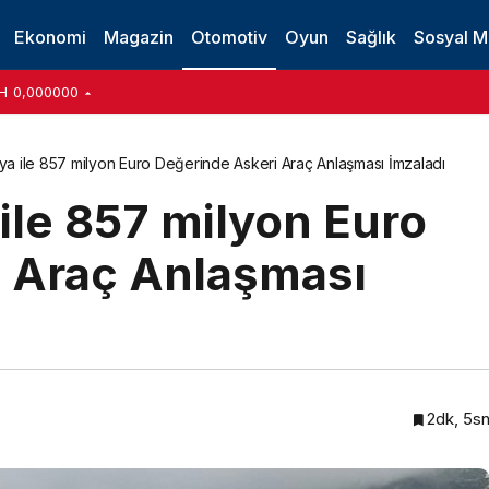
 Renault Duster’ın Üretimi Bursa’da Başladı
Ekonomi
Magazin
Otomotiv
Oyun
Sağlık
Sosyal 
H
0,000000
a ile 857 milyon Euro Değerinde Askeri Araç Anlaşması İmzaladı
ile 857 milyon Euro
 Araç Anlaşması
2dk, 5s