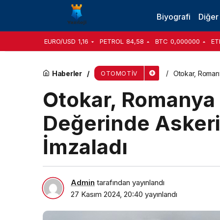
Bursa’dan Gururla Tüm Türkiye’ye Gelsin: Yeni
Biyografi
Diğer
EURO/USD
1,16
PETROL
84,58
BTC
0,000000
ET
Haberler
Otokar, Romany
OTOMOTIV
Otokar, Romanya 
Değerinde Askeri
İmzaladı
Admin
tarafından yayınlandı
27 Kasım 2024, 20:40
yayınlandı