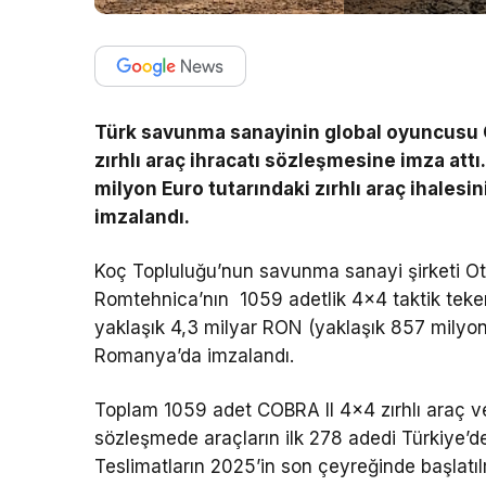
Türk savunma sanayinin global oyuncusu O
zırhlı araç ihracatı sözleşmesine imza at
milyon Euro tutarındaki zırhlı araç ihale
imzalandı.
Koç Topluluğu’nun savunma sanayi şirketi O
Romtehnica’nın 1059 adetlik 4×4 taktik tekerle
yaklaşık 4,3 milyar RON (yaklaşık 857 milyo
Romanya’da imzalandı.
Toplam 1059 adet COBRA II 4×4 zırhlı araç ve
sözleşmede araçların ilk 278 adedi Türkiye’de
Teslimatların 2025’in son çeyreğinde başlatıl