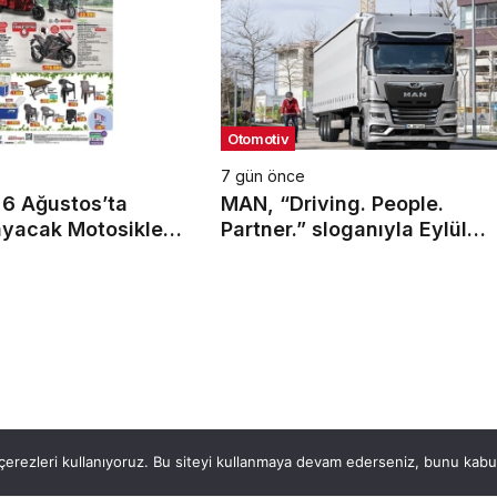
Otomotiv
7 gün önce
 6 Ağustos’ta
MAN, “Driving. People.
ayacak Motosiklet
Partner.” sloganıyla Eylül
ayındaki IAA Transportation
2026’da
ter’ın Üretimi Bursa’da Başladı
erezleri kullanıyoruz. Bu siteyi kullanmaya devam ederseniz, bunu kabul 