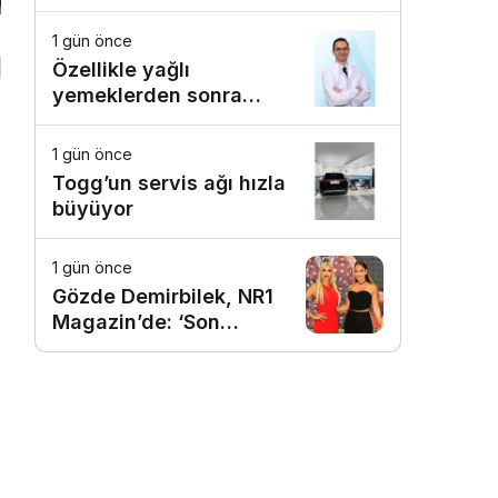
1 gün önce
Özellikle yağlı
yemeklerden sonra
başlıyorsa, gecikmeyin
1 gün önce
Togg’un servis ağı hızla
büyüyor
1 gün önce
Gözde Demirbilek, NR1
Magazin’de: ‘Son
assolist olarak var
olacağım!’