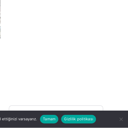
You may be interested
ettiğinizi varsayarız.
Tamam
Gizlilik politikası