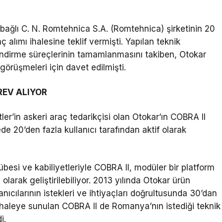
ağlı C. N. Romtehnica S.A. (Romtehnica) şirketinin 20
ç alımı ihalesine teklif vermişti. Yapılan teknik
lendirme süreçlerinin tamamlanmasını takiben, Otokar
örüşmeleri için davet edilmişti.
ÖREV ALIYOR
er’in askeri araç tedarikçisi olan Otokar’ın COBRA II
ede 20’den fazla kullanıcı tarafından aktif olarak
besi ve kabiliyetleriyle COBRA II, modüler bir platform
 olarak geliştirilebiliyor. 2013 yılında Otokar ürün
ıcılarının istekleri ve ihtiyaçları doğrultusunda 30’dan
. İhaleye sunulan COBRA II de Romanya’nın istediği teknik
i.