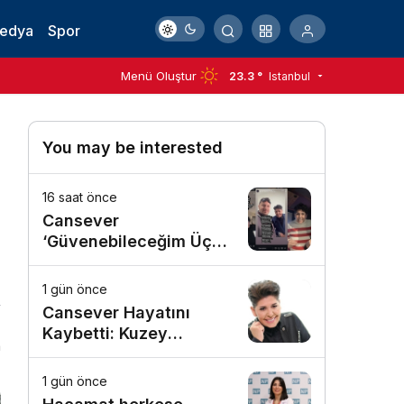
Medya
Spor
Menü Oluştur
23.3 °
Istanbul
You may be interested
16 saat önce
Cansever
‘Güvenebileceğim Üç
İnsandan Biri’ Demişti:
Mahmut Görgen’den
1 gün önce
Cansever’e Duygusal
Cansever Hayatını
Veda
Kaybetti: Kuzey
n
Makedonya’da Toprağa
Verilecek
1 gün önce