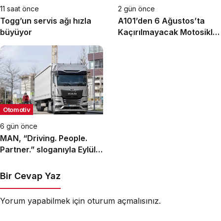
11 saat önce
2 gün önce
Togg’un servis ağı hızla
A101’den 6 Ağustos’ta
büyüyor
Kaçırılmayacak Motosiklet
Fırsatı
Otomotiv
6 gün önce
MAN, “Driving. People.
Partner.” sloganıyla Eylül
ayındaki IAA
Transportation 2026’da
Bir Cevap Yaz
Yorum yapabilmek için
oturum açmalısınız
.