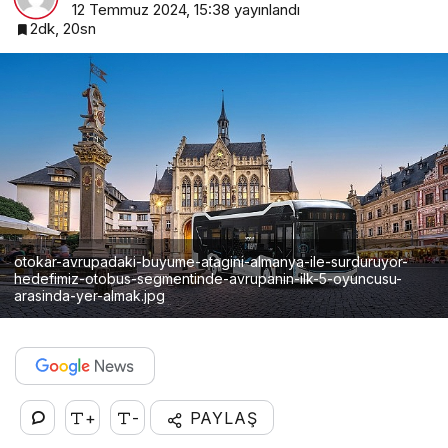
12 Temmuz 2024, 15:38
yayınlandı
2dk, 20sn
otokar-avrupadaki-buyume-atagini-almanya-ile-surduruyor-
hedefimiz-otobus-segmentinde-avrupanin-ilk-5-oyuncusu-
arasinda-yer-almak.jpg
+
-
PAYLAŞ