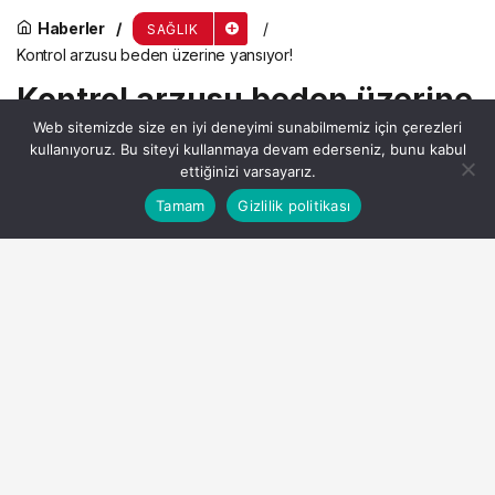
Haberler
SAĞLIK
Kontrol arzusu beden üzerine yansıyor!
Kontrol arzusu beden üzerine
Web sitemizde size en iyi deneyimi sunabilmemiz için çerezleri
yansıyor!
kullanıyoruz. Bu siteyi kullanmaya devam ederseniz, bunu kabul
ettiğinizi varsayarız.
Bu web sitesinde en iyi deneyimi yaşamanızı sağlamak
Tamam
Gizlilik politikası
Anasayfa
Akış
Hesabım
Admin
tarafından yayınlandı
Kabul
için çerezler kullanılmaktadır.
23 Mart 2026, 13:27
yayınlandı
4dk, 38sn