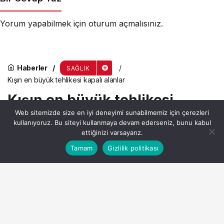
Yorum yapabilmek için
oturum açmalısınız
.
Haberler
SAĞLIK
Kışın en büyük tehlikesi kapalı alanlar
Kışın en büyük tehlikesi
Web sitemizde size en iyi deneyimi sunabilmemiz için çerezleri
kapalı alanlar
kullanıyoruz. Bu siteyi kullanmaya devam ederseniz, bunu kabul
ettiğinizi varsayarız.
Bu web sitesinde en iyi deneyimi yaşamanızı sağlamak
Tamam
Gizlilik politikası
Anasayfa
Akış
Hesabım
Admin
tarafından yayınlandı
Kabul
için çerezler kullanılmaktadır.
11 Aralık 2025, 08:27
yayınlandı
6dk, 52sn