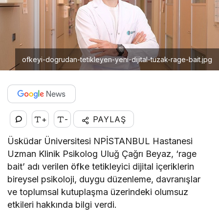
ofkeyi-dogrudan-tetikleyen-yeni-dijital-tuzak-rage-bait.jpg
+
-
PAYLAŞ
Üsküdar Üniversitesi NPİSTANBUL Hastanesi
Uzman Klinik Psikolog Uluğ Çağrı Beyaz, ‘rage
bait’ adı verilen öfke tetikleyici dijital içeriklerin
bireysel psikoloji, duygu düzenleme, davranışlar
ve toplumsal kutuplaşma üzerindeki olumsuz
etkileri hakkında bilgi verdi.