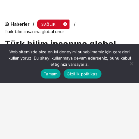
Haberler
SAĞLIK
Türk bilim insanına global onur
Türk bilim insanına global
Web sitemizde size en iyi deneyimi sunabilmemiz için çerezleri
onur
kullanıyoruz. Bu siteyi kullanmaya devam ederseniz, bunu kabul
ettiğinizi varsayarız.
Bu web sitesinde en iyi deneyimi yaşamanızı sağlamak
Tamam
Gizlilik politikası
Anasayfa
Akış
Hesabım
Admin
tarafından yayınlandı
Kabul
için çerezler kullanılmaktadır.
11 Mayıs 2026, 09:37
yayınlandı
0dk, 51sn