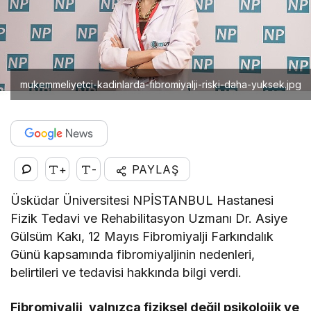
mukemmeliyetci-kadinlarda-fibromiyalji-riski-daha-yuksek.jpg
+
-
PAYLAŞ
Üsküdar Üniversitesi NPİSTANBUL Hastanesi
Fizik Tedavi ve Rehabilitasyon Uzmanı Dr. Asiye
Gülsüm Kakı, 12 Mayıs Fibromiyalji Farkındalık
Günü kapsamında fibromiyaljinin nedenleri,
belirtileri ve tedavisi hakkında bilgi verdi.
Fibromiyalji, yalnızca fiziksel değil psikolojik ve