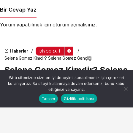
Bir Cevap Yaz
Yorum yapabilmek için
oturum açmalısınız
.
Haberler
BIYOGRAFI
Selena Gomez Kimdir? Selena Gomez Gençliği
Selena Gomez Kimdir? Selena
Web sitemizde size en iyi deneyimi sunabilmemiz için çerezleri
Gomez Gençliği
kullanıyoruz. Bu siteyi kullanmaya devam ederseniz, bunu kabul
ettiğinizi varsayarız.
Bu web sitesinde en iyi deneyimi yaşamanızı sağlamak
Tamam
Gizlilik politikası
Anasayfa
Akış
Hesabım
Admin
tarafından yayınlandı
Kabul
için çerezler kullanılmaktadır.
28 Kasım 2024, 11:24
yayınlandı
13dk, 23sn