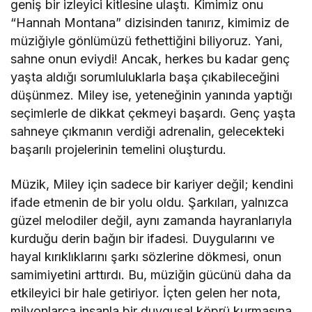
geniş bir izleyici kitlesine ulaştı. Kimimiz onu
“Hannah Montana” dizisinden tanırız, kimimiz de
müziğiyle gönlümüzü fethettiğini biliyoruz. Yani,
sahne onun eviydi! Ancak, herkes bu kadar genç
yaşta aldığı sorumluluklarla başa çıkabileceğini
düşünmez. Miley ise, yeteneğinin yanında yaptığı
seçimlerle de dikkat çekmeyi başardı. Genç yaşta
sahneye çıkmanın verdiği adrenalin, gelecekteki
başarılı projelerinin temelini oluşturdu.
Müzik, Miley için sadece bir kariyer değil; kendini
ifade etmenin de bir yolu oldu. Şarkıları, yalnızca
güzel melodiler değil, aynı zamanda hayranlarıyla
kurduğu derin bağın bir ifadesi. Duygularını ve
hayal kırıklıklarını şarkı sözlerine dökmesi, onun
samimiyetini arttırdı. Bu, müziğin gücünü daha da
etkileyici bir hale getiriyor. İçten gelen her nota,
milyonlarca insanla bir duygusal köprü kurmasına