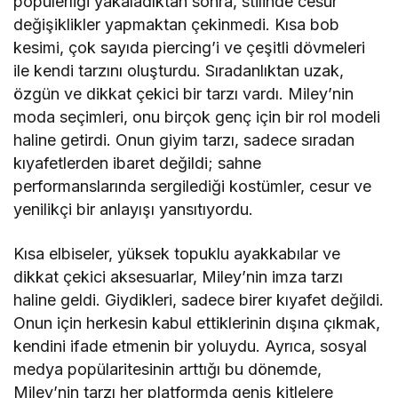
popülerliği yakaladıktan sonra, stilinde cesur
değişiklikler yapmaktan çekinmedi. Kısa bob
kesimi, çok sayıda piercing’i ve çeşitli dövmeleri
ile kendi tarzını oluşturdu. Sıradanlıktan uzak,
özgün ve dikkat çekici bir tarzı vardı. Miley’nin
moda seçimleri, onu birçok genç için bir rol modeli
haline getirdi. Onun giyim tarzı, sadece sıradan
kıyafetlerden ibaret değildi; sahne
performanslarında sergilediği kostümler, cesur ve
yenilikçi bir anlayışı yansıtıyordu.
Kısa elbiseler, yüksek topuklu ayakkabılar ve
dikkat çekici aksesuarlar, Miley’nin imza tarzı
haline geldi. Giydikleri, sadece birer kıyafet değildi.
Onun için herkesin kabul ettiklerinin dışına çıkmak,
kendini ifade etmenin bir yoluydu. Ayrıca, sosyal
medya popülaritesinin arttığı bu dönemde,
Miley’nin tarzı her platformda geniş kitlelere