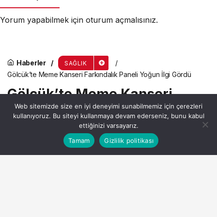
Yorum yapabilmek için
oturum açmalısınız
.
Haberler
SAĞLIK
Gölcük’te Meme Kanseri Farkındalık Paneli Yoğun İlgi Gördü
Gölcük’te Meme Kanseri
Web sitemizde size en iyi deneyimi sunabilmemiz için çerezleri
Farkındalık Paneli Yoğun İlgi
kullanıyoruz. Bu siteyi kullanmaya devam ederseniz, bunu kabul
Gördü
ettiğinizi varsayarız.
Bu web sitesinde en iyi deneyimi yaşamanızı sağlamak
Tamam
Gizlilik politikası
Anasayfa
Akış
Hesabım
Kabul
için çerezler kullanılmaktadır.
Admin
tarafından yayınlandı
21 Ekim 2025, 08:32
yayınlandı
1dk, 27sn