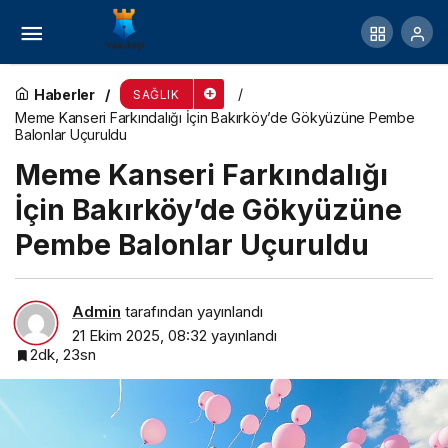
Gölcük’te Meme Kanseri Farkındalık Paneli
Yoğun İlgi Gördü
Haberler
SAĞLIK
Meme Kanseri Farkındalığı İçin Bakırköy’de Gökyüzüne Pembe
Balonlar Uçuruldu
Meme Kanseri Farkındalığı
İçin Bakırköy’de Gökyüzüne
Pembe Balonlar Uçuruldu
Admin
tarafından yayınlandı
21 Ekim 2025, 08:32
yayınlandı
2dk, 23sn