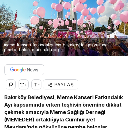
meme-kanseri-farkindaligi-icin-bakirkoyde-gokyuzune-
pembe-balonlar-ucuruldu.jpg
+
-
PAYLAŞ
Bakırköy Belediyesi, Meme Kanseri Farkındalık
Ayı kapsamında erken teşhisin önemine dikkat
çekmek amacıyla Meme Sağlığı Derneği
(MEMEDER) ortaklığıyla Cumhuriyet
Meydanı’nda gökyüzüne pembe balonlar