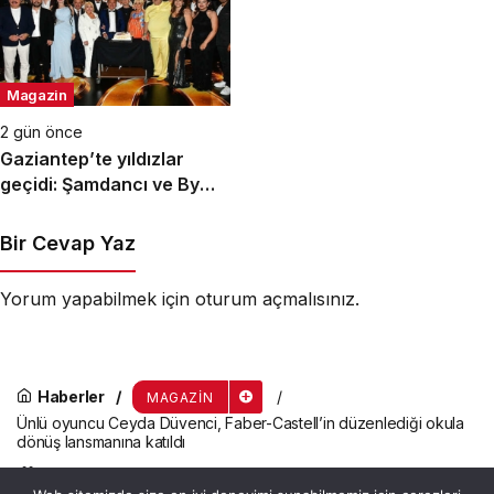
Magazin
2 gün önce
Gaziantep’te yıldızlar
geçidi: Şamdancı ve By
Mustafa açılışı ile Green
Park’ta görkemli gala
Bir Cevap Yaz
Yorum yapabilmek için
oturum açmalısınız
.
Haberler
MAGAZIN
Ünlü oyuncu Ceyda Düvenci, Faber-Castell’in düzenlediği okula
dönüş lansmanına katıldı
Ünlü oyuncu Ceyda Düvenci,