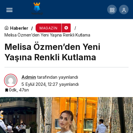
Ünlü oyuncu Ceyda Düvenci, Faber-Castell’in
düzenlediği okula dönüş lansmanına katıldı
Haberler
MAGAZIN
Melisa Özmen’den Yeni Yaşına Renkli Kutlama
Melisa Özmen’den Yeni
Yaşına Renkli Kutlama
Admin
tarafından yayınlandı
5 Eylül 2024, 12:27
yayınlandı
0dk, 47sn