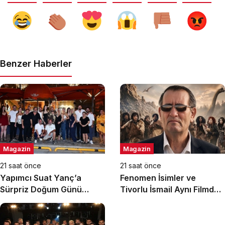
Benzer Haberler
Magazin
Magazin
21 saat önce
21 saat önce
Yapımcı Suat Yanç’a
Fenomen İsimler ve
Sürpriz Doğum Günü
Tivorlu İsmail Aynı Filmde
Kutlaması!
Buluştu! !Kozalak Devri! 7
Ağustos’ta Vizyonda