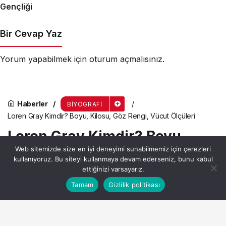
Gençliği
Bir Cevap Yaz
Yorum yapabilmek için
oturum açmalısınız
.
Haberler
BIYOGRAFI
Loren Gray Kimdir? Boyu, Kilosu, Göz Rengi, Vücut Ölçüleri
Loren Gray Kimdir? Boyu,
Web sitemizde size en iyi deneyimi sunabilmemiz için çerezleri
Kilosu, Göz Rengi, Vücut
kullanıyoruz. Bu siteyi kullanmaya devam ederseniz, bunu kabul
Ölçüleri
ettiğinizi varsayarız.
Bu web sitesinde en iyi deneyimi yaşamanızı sağlamak
Tamam
Gizlilik politikası
Anasayfa
Akış
Hesabım
Kabul
için çerezler kullanılmaktadır.
Admin
tarafından yayınlandı
10 Nisan 2023, 17:39
yayınlandı