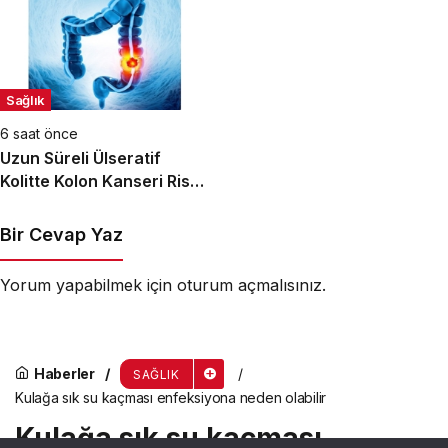
Sağlık
6 saat önce
Uzun Süreli Ülseratif
Kolitte Kolon Kanseri Riski
Artıyor mu?
Bir Cevap Yaz
Yorum yapabilmek için
oturum açmalısınız
.
Haberler
SAĞLIK
Kulağa sık su kaçması enfeksiyona neden olabilir
Kulağa sık su kaçması