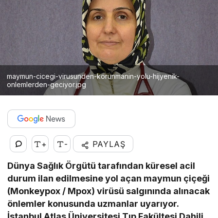
maymun-cicegi-virusunden-korunmanin-yolu-hijyenik-
onlemlerden-geciyor.jpg
+
-
PAYLAŞ
Dünya Sağlık Örgütü tarafından küresel acil
durum ilan edilmesine yol açan maymun çiçeği
(Monkeypox / Mpox) virüsü salgınında alınacak
önlemler konusunda uzmanlar uyarıyor.
İstanbul Atlas Üniversitesi Tıp Fakültesi Dahili