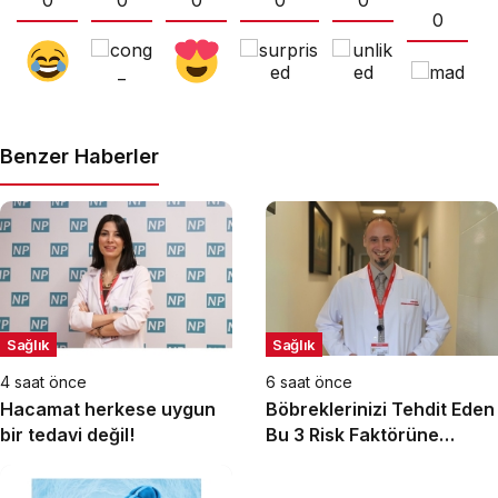
0
0
0
0
0
0
Benzer Haberler
Sağlık
Sağlık
4 saat önce
6 saat önce
Hacamat herkese uygun
Böbreklerinizi Tehdit Eden
bir tedavi değil!
Bu 3 Risk Faktörüne
Dikkat!