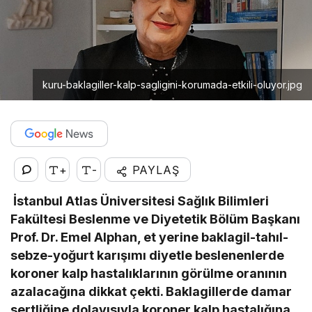
kuru-baklagiller-kalp-sagligini-korumada-etkili-oluyor.jpg
+
-
PAYLAŞ
İstanbul Atlas Üniversitesi Sağlık Bilimleri
Fakültesi Beslenme ve Diyetetik Bölüm Başkanı
Prof. Dr. Emel Alphan, et yerine baklagil-tahıl-
sebze-yoğurt karışımı diyetle beslenenlerde
koroner kalp hastalıklarının görülme oranının
azalacağına dikkat çekti. Baklagillerde damar
sertliğine dolayısıyla koroner kalp hastalığına