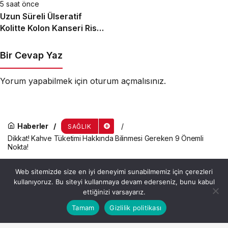
5 saat önce
Uzun Süreli Ülseratif
Kolitte Kolon Kanseri Riski
Artıyor mu?
Bir Cevap Yaz
Yorum yapabilmek için
oturum açmalısınız
.
Haberler
SAĞLIK
Dikkat! Kahve Tüketimi Hakkında Bilinmesi Gereken 9 Önemli
Nokta!
Dikkat! Kahve Tüketimi
Web sitemizde size en iyi deneyimi sunabilmemiz için çerezleri
Hakkında Bilinmesi Gereken 9
kullanıyoruz. Bu siteyi kullanmaya devam ederseniz, bunu kabul
ettiğinizi varsayarız.
Önemli Nokta!
Bu web sitesinde en iyi deneyimi yaşamanızı sağlamak
Tamam
Gizlilik politikası
Anasayfa
Akış
Hesabım
Kabul
için çerezler kullanılmaktadır.