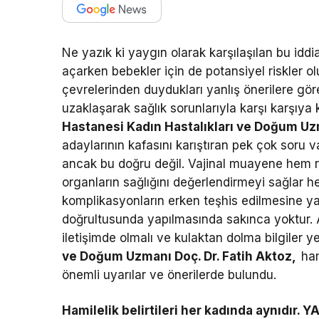
Ne yazık ki yaygın olarak karşılaşılan bu idd
açarken bebekler için de potansiyel riskler 
çevrelerinden duydukları yanlış önerilere gö
uzaklaşarak sağlık sorunlarıyla karşı karşıya k
Hastanesi Kadın Hastalıkları ve Doğum Uzm
adaylarının kafasını karıştıran pek çok soru v
ancak bu doğru değil. Vajinal muayene hem 
organların sağlığını değerlendirmeyi sağlar h
komplikasyonların erken teşhis edilmesine ya
doğrultusunda yapılmasında sakınca yoktur. A
iletişimde olmalı ve kulaktan dolma bilgiler y
ve Doğum Uzmanı Doç. Dr. Fatih Aktoz,
ham
önemli uyarılar ve önerilerde bulundu.
Hamilelik belirtileri her kadında aynıdır. Y