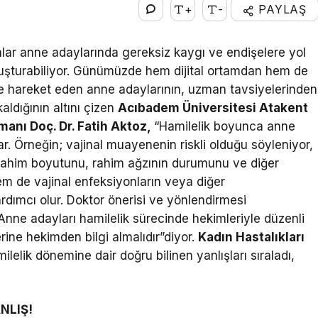
+
-
PAYLAŞ
ialar anne adaylarında gereksiz kaygı ve endişelere yol
oluşturabiliyor. Günümüzde hem dijital ortamdan hem de
re hareket eden anne adaylarının, uzman tavsiyelerinden
aldığının altını çizen
Acıbadem Üniversitesi Atakent
anı Doç. Dr. Fatih Aktoz,
“Hamilelik boyunca anne
ar. Örneğin; vajinal muayenenin riskli olduğu söyleniyor,
rahim boyutunu, rahim ağzının durumunu ve diğer
em de vajinal enfeksiyonların veya diğer
rdımcı olur. Doktor önerisi ve yönlendirmesi
nne adayları hamilelik sürecinde hekimleriyle düzenli
erine hekimden bilgi almalıdır”diyor.
Kadın Hastalıkları
ilelik dönemine dair doğru bilinen yanlışları sıraladı,
ANLIŞ!