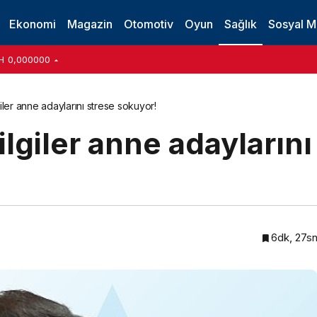
ı tehdit ediyor!
Ekonomi
Magazin
Otomotiv
Oyun
Sağlık
Sosyal 
H
0,000000
iler anne adaylarını strese sokuyor!
lgiler anne adaylarını
6dk, 27s