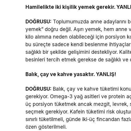
Hamilelikte iki kişilik yemek gerekir. YANL
DOĞRUSU:
Toplumumuzda anne adaylarını besle
yemek” doğru değil. Aşırı yemek, hem anne v
kilo alımına neden olabileceği için porsiyon
bu süreçte sadece kendi beslenme ihtiyaçlar
sağlıklı bir şekilde gelişimini destekliyor. Kal
besinleri tercih etmek gerekse de sağlıklı v
Balık, çay ve kahve yasaktır. YANLIŞ!
DOĞRUSU:
Balık, çay ve kahve tüketimi kon
gerekiyor. Omega-3 yağ asitleri ve protein aç
üç porsiyon tüketmek ancak mezgit, levrek, 
seçmek gerekiyor. Kafein tüketimi risk oluştu
sınırlı tüketilmeli, günde iki-üç fincandan 
özen gösterilmeli.