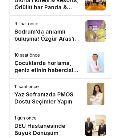
Gloria Hotels & Resorts,
Ödüllü bar Panda &
Sons ile unutulmaz bir
Miksoloji Gecesine İmza
9 saat önce
Attı
Bodrum’da anlamlı
buluşma! Özgür Aras’ın
çok konuşulan kitabı
yeni baskısını Titanic
10 saat önce
Luxury Collection
Çocuklarda horlama,
Bodrum’da kutladı
geniz etinin habercisi
olabilir!
11 saat önce
Yaz Sofranızda PMOS
Dostu Seçimler Yapın
1 gün önce
DEÜ Hastanesinde
Büyük Dönüşüm