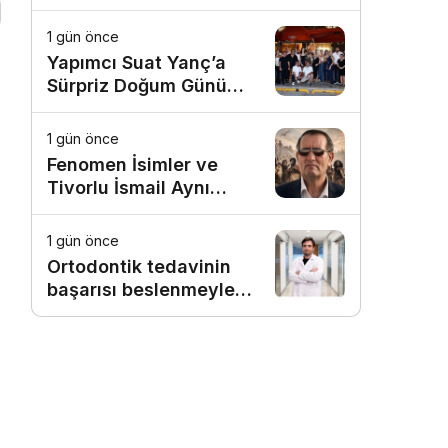
1 gün önce
Yapımcı Suat Yanç’a
Sürpriz Doğum Günü
Kutlaması!
1 gün önce
Fenomen İsimler ve
Tivorlu İsmail Aynı
Filmde Buluştu!
!Kozalak Devri! 7
1 gün önce
Ağustos’ta Vizyonda
Ortodontik tedavinin
başarısı beslenmeyle
başlar!