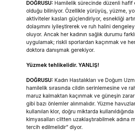
DOĞRUSU:
Hamilelik sürecinde düzenli hafif 
olduğu biliniyor. Özellikle yürüyüş, yüzme, yo
aktiviteler kasları güçlendiriyor, esnekliği artı
dolaşımını iyileştirerek ve ruh halini dengel
oluyor. Ancak her kadının sağlık durumu fark
uygulamak; riskli sporlardan kaçınmak ve her
doktora danışmak gerekiyor.
Yüzmek tehlikelidir. YANLIŞ!
DOĞRUSU:
Kadın Hastalıkları ve Doğum Uzma
hamilelik sırasında cildin serinlemesine ve ra
maruz kalmaktan kaçınmak ve güneşin zararl
gibi bazı önlemler alınmalıdır. Yüzme havuzla
kullanılan klor, doğru miktarda kullanıldığınd
kimyasalları ciltten uzaklaştırabilmek adına mu
tercih edilmelidir” diyor.