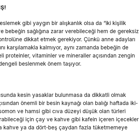
IŞ!
mek gibi yaygın bir alışkanlık olsa da “iki kişilik
e bebeğin sağlığına zarar verebileceği hem de gereksiz
 kontrolüne dikkat etmek gerekiyor. Çünkü anne adayları
ını karşılamakla kalmıyor, aynı zamanda bebeğin de
iteli proteinler, vitaminler ve mineraller açısından zengin
e dengeli beslenmek önem taşıyor.
usunda kesin yasaklar bulunmasa da dikkatli olmak
ısından önemli bir besin kaynağı olan balığı haftada iki-
somon ve hamsi gibi cıva düzeyi düşük olan türleri
rabileceği için çay ve kahve gibi kafein içeren içecekler
fazla kahve ya da dört-beş çaydan fazla tüketmemeye