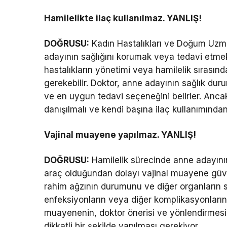
Hamilelikte ilaç kullanılmaz. YANLIŞ!
DOĞRUSU:
Kadın Hastalıkları ve Doğum Uzma
adayının sağlığını korumak veya tedavi etmek i
hastalıkların yönetimi veya hamilelik sırasınd
gerekebilir. Doktor, anne adayının sağlık duru
ve en uygun tedavi seçeneğini belirler. Anc
danışılmalı ve kendi başına ilaç kullanımından
Vajinal muayene yapılmaz. YANLIŞ!
DOĞRUSU:
Hamilelik sürecinde anne adayının
araç olduğundan dolayı vajinal muayene güve
rahim ağzının durumunu ve diğer organların s
enfeksiyonların veya diğer komplikasyonların
muayenenin, doktor önerisi ve yönlendirmesi
dikkatli bir şekilde yapılması gerekiyor.