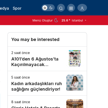
Medya
Spor
Menü Oluştur
25.6 °
Istanbul
You may be interested
2 saat önce
A101’den 6 Ağustos’ta
Kaçırılmayacak
Motosiklet Fırsatı
5 saat önce
n
Kadın arkadaşlıkları ruh
sağlığını güçlendiriyor!
8 saat önce