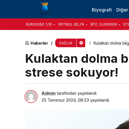
Hamilelikte hormonal değişiklikler ağız sağlığın
Biyografi
Diğer
EURO/USD
1,15
PETROL
82,74
BTC
0,000000
ET
Haberler
Kulaktan dolma bilg
SAĞLIK
Kulaktan dolma bi
strese sokuyor!
Admin
tarafından yayınlandı
25 Temmuz 2024, 08:23
yayınlandı