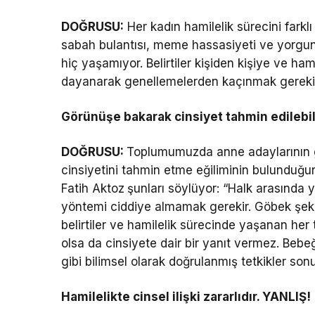
DOĞRUSU:
Her kadın hamilelik sürecini farklı 
sabah bulantısı, meme hassasiyeti ve yorgunlu
hiç yaşamıyor. Belirtiler kişiden kişiye ve ha
dayanarak genellemelerden kaçınmak gereki
Görünüşe bakarak cinsiyet tahmin edilebil
DOĞRUSU:
Toplumumuzda anne adaylarının ge
cinsiyetini tahmin etme eğiliminin bulunduğ
Fatih Aktoz
şunları söylüyor: “Halk arasında y
yöntemi ciddiye almamak gerekir. Göbek şekli,
belirtiler ve hamilelik sürecinde yaşanan her tü
olsa da cinsiyete dair bir yanıt vermez. Bebe
gibi bilimsel olarak doğrulanmış tetkikler sonu
Hamilelikte cinsel ilişki zararlıdır. YANLIŞ!