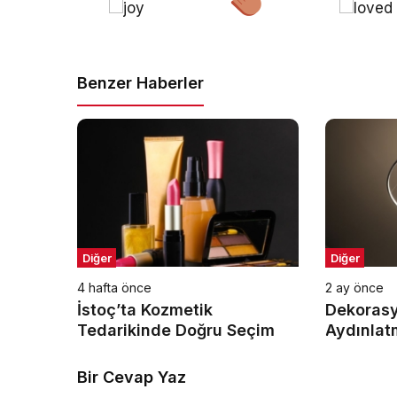
Benzer Haberler
Diğer
Diğer
4 hafta önce
2 ay önce
İstoç’ta Kozmetik
Dekoras
Tedarikinde Doğru Seçim
Aydınlat
Önemi
Bir Cevap Yaz