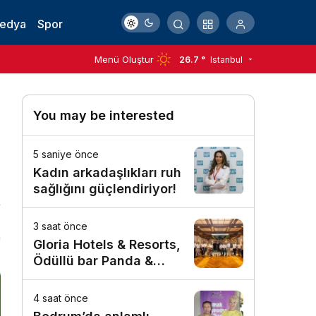
Medya
Spor
Menü Oluştur
26.7 °
Istanbul
You may be interested
5 saniye önce
Kadın arkadaşlıkları ruh
sağlığını güçlendiriyor!
3 saat önce
n
Gloria Hotels & Resorts,
Ödüllü bar Panda &
Sons ile unutulmaz bir
Miksoloji Gecesine İmza
4 saat önce
Attı