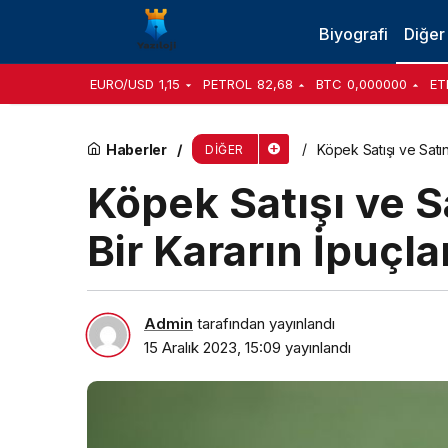
Kısa Saç Modelleri ve Mezuniyet için Şık Saç St
Biyografi
Diğer
EURO/USD
1,15
PETROL
82,68
BTC
0,000000
ET
Haberler
Köpek Satışı ve Satın
DIĞER
Köpek Satışı ve 
Bir Kararın İpuçla
Admin
tarafından yayınlandı
15 Aralık 2023, 15:09
yayınlandı