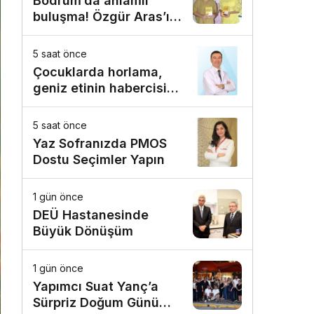
Bodrum’da anlamlı
buluşma! Özgür Aras’ın
çok konuşulan kitabı
yeni baskısını Titanic
5 saat önce
Luxury Collection
Çocuklarda horlama,
Bodrum’da kutladı
geniz etinin habercisi
olabilir!
5 saat önce
Yaz Sofranızda PMOS
Dostu Seçimler Yapın
1 gün önce
DEÜ Hastanesinde
Büyük Dönüşüm
1 gün önce
Yapımcı Suat Yanç’a
Sürpriz Doğum Günü