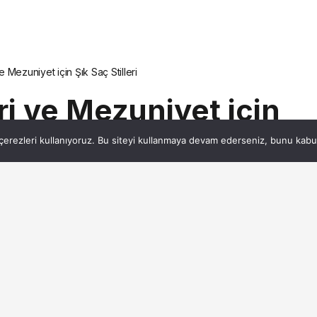
 Mezuniyet için Şık Saç Stilleri
i ve Mezuniyet için
erezleri kullanıyoruz. Bu siteyi kullanmaya devam ederseniz, bunu kabul 
1dk, 35s