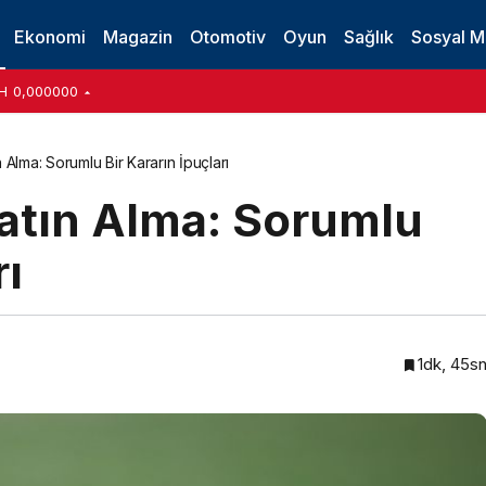
illeri
Ekonomi
Magazin
Otomotiv
Oyun
Sağlık
Sosyal 
H
0,000000
 Alma: Sorumlu Bir Kararın İpuçları
Satın Alma: Sorumlu
rı
1dk, 45s