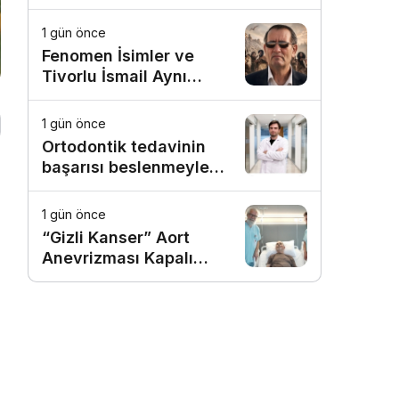
Kutlaması!
1 gün önce
Fenomen İsimler ve
Tivorlu İsmail Aynı
Filmde Buluştu!
!Kozalak Devri! 7
1 gün önce
Ağustos’ta Vizyonda
Ortodontik tedavinin
başarısı beslenmeyle
başlar!
1 gün önce
“Gizli Kanser” Aort
Anevrizması Kapalı
Yöntemle Tedavi Edildi