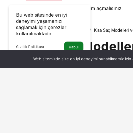
Yorum yapabilmek için
oturum açmalısınız
.
Bu web sitesinde en iyi
deneyimi yaşamanızı
sağlamak için çerezler
Haberler
Kısa Saç Modelleri ve
DIĞER
kullanılmaktadır.
Kısa Saç Modeller
Gizlilik Politikası
Kabul
Şık Saç Stilleri
Web sitemizde size en iyi deneyimi sunabilmemiz için ç
Admin
tarafından yayınlandı
15 Aralık 2023, 15:08
yayınlandı