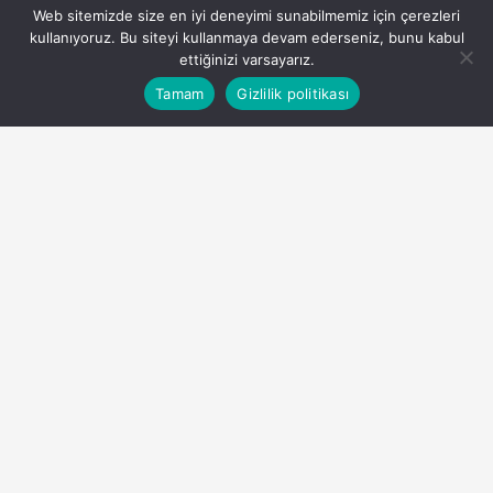
Web sitemizde size en iyi deneyimi sunabilmemiz için çerezleri
Terapisi ve Aile Çift Terapisi
kullanıyoruz. Bu siteyi kullanmaya devam ederseniz, bunu kabul
Hizmetleri
ettiğinizi varsayarız.
Bu web sitesinde en iyi deneyimi yaşamanızı sağlamak
Tamam
Gizlilik politikası
Anasayfa
Akış
Hesabım
Kabul
için çerezler kullanılmaktadır.
Admin
tarafından yayınlandı
29 Nisan 2024, 15:27
yayınlandı
1dk, 55sn