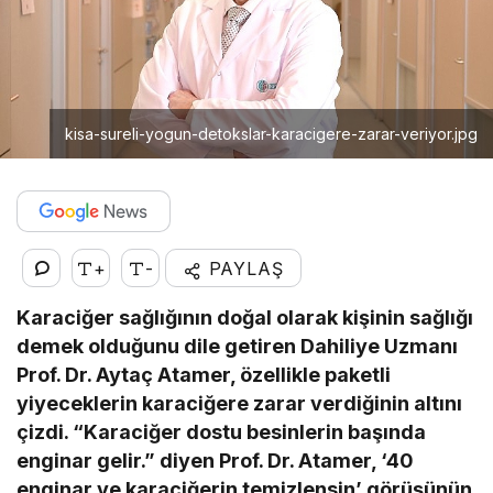
kisa-sureli-yogun-detokslar-karacigere-zarar-veriyor.jpg
+
-
PAYLAŞ
Karaciğer sağlığının doğal olarak kişinin sağlığı
demek olduğunu dile getiren Dahiliye Uzmanı
Prof. Dr. Aytaç Atamer, özellikle paketli
yiyeceklerin karaciğere zarar verdiğinin altını
çizdi. “Karaciğer dostu besinlerin başında
enginar gelir.” diyen Prof. Dr. Atamer, ‘40
enginar ye karaciğerin temizlensin’ görüşünün