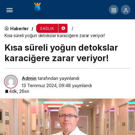
Uzmanından yaz tatilinin verimli geçirilmesi için
öneriler! Çocuklar açık havaya çıkmalı!
Haberler
SAĞLIK
Kısa süreli yoğun detokslar karaciğere zarar veriyor!
Kısa süreli yoğun detokslar
karaciğere zarar veriyor!
Admin
tarafından yayınlandı
13 Temmuz 2024, 09:48
yayınlandı
4dk, 26sn