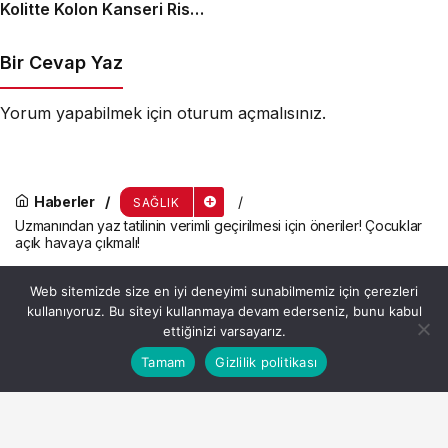
Kolitte Kolon Kanseri Riski
Artıyor mu?
Bir Cevap Yaz
Yorum yapabilmek için
oturum açmalısınız
.
Haberler
SAĞLIK
Uzmanından yaz tatilinin verimli geçirilmesi için öneriler! Çocuklar
açık havaya çıkmalı!
Uzmanından yaz tatilinin
Web sitemizde size en iyi deneyimi sunabilmemiz için çerezleri
verimli geçirilmesi için
kullanıyoruz. Bu siteyi kullanmaya devam ederseniz, bunu kabul
ettiğinizi varsayarız.
öneriler! Çocuklar açık
Bu web sitesinde en iyi deneyimi yaşamanızı sağlamak
Tamam
Gizlilik politikası
Anasayfa
Akış
Hesabım
Kabul
için çerezler kullanılmaktadır.
havaya çıkmalı!