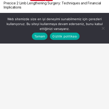
Precice 2 Limb Lengthening Surgery: Techniques and Financial
Implications
Precice 2 Limb Lengthening
Web sitemizde size en iyi deneyimi sunabilmemiz için çerezleri
Surgery: Techniques and
kullanıyoruz. Bu siteyi kullanmaya devam ederseniz, bunu kabul
ettiğinizi varsayarız.
Financial Implications
Bu web sitesinde en iyi deneyimi yaşamanızı sağlamak
Tamam
Gizlilik politikası
Anasayfa
Akış
Hesabım
Kabul
için çerezler kullanılmaktadır.
Admin
tarafından yayınlandı
31 Ağustos 2023, 17:37
yayınlandı
1dk, 52sn
PAYLAŞ
In the realm of orthopedic advancements,
Precice