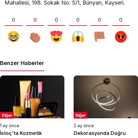
Mahallesi, 198. Sokak No: 5/1, Bünyan, Kayseri.
0
0
0
0
0
0
Benzer Haberler
Diğer
Diğer
1 ay önce
2 ay önce
İstoç’ta Kozmetik
Dekorasyonda Doğru