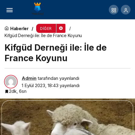
Precice 2 Limb Lengthening Surgery:
Techniques and Financial Implications
Haberler
DIĞER
Kifgüd Derneği ile: İle de France Koyunu
Kifgüd Derneği ile: İle de
France Koyunu
Admin
tarafından yayınlandı
1 Eylül 2023, 18:43
yayınlandı
2dk, 6sn