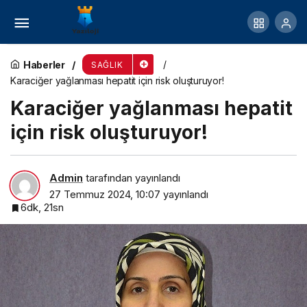
İstanbul Büyükşehir Belediyesi İBB, alkol ve
madde bağımlılığın yanı sıra ekran bağımlılığıyla
Haberler
SAĞLIK
Karaciğer yağlanması hepatit için risk oluşturuyor!
da mücadele ediyor
Karaciğer yağlanması hepatit
için risk oluşturuyor!
Admin
tarafından yayınlandı
27 Temmuz 2024, 10:07
yayınlandı
6dk, 21sn