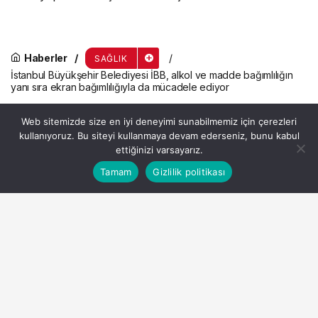
Haberler
SAĞLIK
İstanbul Büyükşehir Belediyesi İBB, alkol ve madde bağımlılığın
yanı sıra ekran bağımlılığıyla da mücadele ediyor
İstanbul Büyükşehir
Web sitemizde size en iyi deneyimi sunabilmemiz için çerezleri
Belediyesi İBB, alkol ve madde
kullanıyoruz. Bu siteyi kullanmaya devam ederseniz, bunu kabul
ettiğinizi varsayarız.
bağımlılığın yanı sıra ekran
Bu web sitesinde en iyi deneyimi yaşamanızı sağlamak
Tamam
Gizlilik politikası
Anasayfa
Akış
Hesabım
Kabul
için çerezler kullanılmaktadır.
bağımlılığıyla da mücadele
ediyor
Admin
tarafından yayınlandı
27 Temmuz 2024, 09:58
yayınlandı
2dk, 1sn