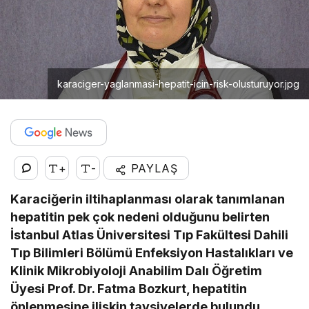
karaciger-yaglanmasi-hepatit-icin-risk-olusturuyor.jpg
+
-
PAYLAŞ
Karaciğerin iltihaplanması olarak tanımlanan
hepatitin pek çok nedeni olduğunu belirten
İstanbul Atlas Üniversitesi Tıp Fakültesi Dahili
Tıp Bilimleri Bölümü Enfeksiyon Hastalıkları ve
Klinik Mikrobiyoloji Anabilim Dalı Öğretim
Üyesi Prof. Dr. Fatma Bozkurt, hepatitin
önlenmesine ilişkin tavsiyelerde bulundu.