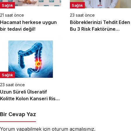
Sağlık
Sağlık
21 saat önce
23 saat önce
Hacamat herkese uygun
Böbreklerinizi Tehdit Eden
bir tedavi değil!
Bu 3 Risk Faktörüne
Dikkat!
Sağlık
23 saat önce
Uzun Süreli Ülseratif
Kolitte Kolon Kanseri Riski
Artıyor mu?
Bir Cevap Yaz
Yorum yapabilmek için
oturum açmalısınız
.