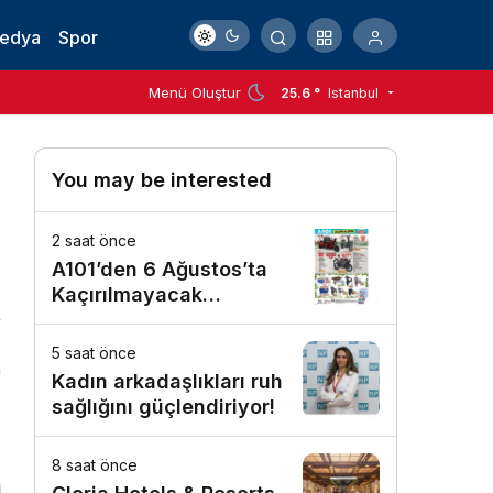
Medya
Spor
Menü Oluştur
25.6 °
Istanbul
You may be interested
2 saat önce
A101’den 6 Ağustos’ta
Kaçırılmayacak
Motosiklet Fırsatı
5 saat önce
n
Kadın arkadaşlıkları ruh
sağlığını güçlendiriyor!
8 saat önce