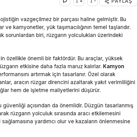
+
-
PAYLAŞ
jistiğin vazgeçilmez bir parçası haline gelmiştir. Bu
r ve kamyonetler, yük taşımacılığının temel taşlarıdır.
k sorunlardan biri, rüzgarın yolculukları üzerindeki
n özellikle önemli bir faktördür. Bu araçlar, yüksek
rüzgarın etkisine daha fazla maruz kalırlar.
Kamyon
formansını artırmak için tasarlanır. Özel olarak
nlar, aracın rüzgar direncini azaltarak yakıt verimliliğini
ğlar hem de işletme maliyetlerini düşürür.
u güvenliği açısından da önemlidir. Düzgün tasarlanmış
ırarak rüzgarın yolculuk sırasında aracı etkilemesini
l sağlamasına yardımcı olur ve kazaların önlenmesine