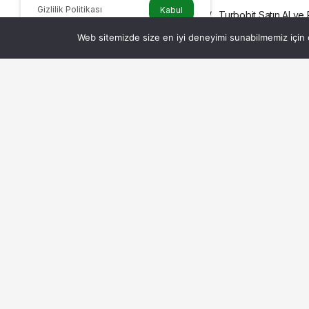
Gizlilik Politikası
Kabul
Haberler
Turbobit Satın Al ve
DIĞER
Web sitemizde size en iyi deneyimi sunabilmemiz için ç
Turbobit Satın Al
Premium Satın Al
Pratik Yolu
Admin
tarafından yayınlandı
1 Ekim 2023, 09:25
yayınlandı
Günümüzde dijital dünyada dosya paylaşımı, 