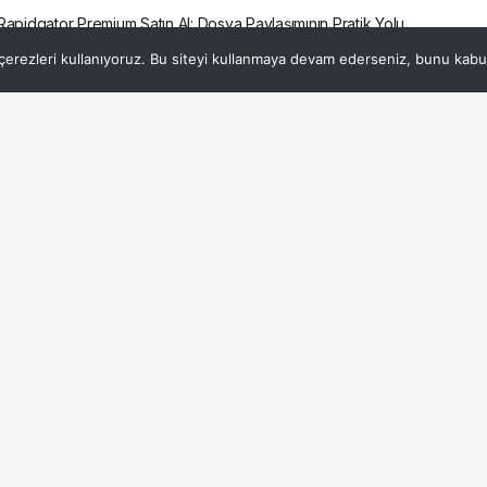
 Rapidgator Premium Satın Al: Dosya Paylaşımının Pratik Yolu
erezleri kullanıyoruz. Bu siteyi kullanmaya devam ederseniz, bunu kabul 
 ve Rapidgator
: Dosya Paylaşımının
1dk, 39s
PAYLAŞ
pek çok insanın günlük hayatının ayrılmaz bir parçası