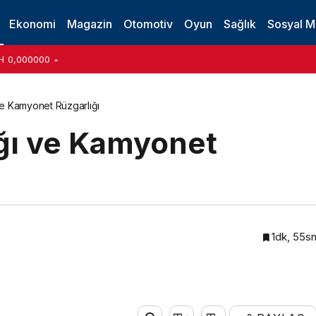
 Al: Dosya Paylaşımının Pratik Yolu
Ekonomi
Magazin
Otomotiv
Oyun
Sağlık
Sosyal 
H
0,000000
e Kamyonet Rüzgarlığı
ğı ve Kamyonet
1dk, 55s