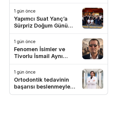
1 gün önce
Yapımcı Suat Yanç’a
Sürpriz Doğum Günü
Kutlaması!
1 gün önce
Fenomen İsimler ve
Tivorlu İsmail Aynı
Filmde Buluştu!
!Kozalak Devri! 7
1 gün önce
Ağustos’ta Vizyonda
Ortodontik tedavinin
başarısı beslenmeyle
başlar!