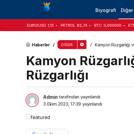
Turbobit Satın Al ve Rapidgator Premium Satın
Biyografi
Diğer
EURO/USD
1,15
PETROL
82,74
BTC
0,000000
ET
Haberler
Kamyon Rüzgarlığı v
DIĞER
Kamyon Rüzgarlı
Rüzgarlığı
Admin
tarafından yayınlandı
3 Ekim 2023, 17:39
yayınlandı