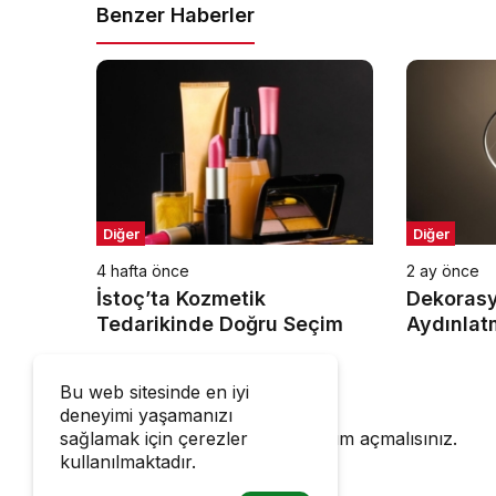
Benzer Haberler
Diğer
Diğer
4 hafta önce
2 ay önce
İstoç’ta Kozmetik
Dekoras
Tedarikinde Doğru Seçim
Aydınlat
Önemi
Bir Cevap Yaz
Bu web sitesinde en iyi
deneyimi yaşamanızı
Yorum yapabilmek için
oturum açmalısınız
.
sağlamak için çerezler
kullanılmaktadır.