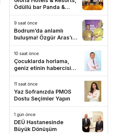
Gloria Hotels & Resorts,
Ödüllü bar Panda &
Sons ile unutulmaz bir
Miksoloji Gecesine İmza
9 saat önce
Attı
Bodrum’da anlamlı
buluşma! Özgür Aras’ın
çok konuşulan kitabı
yeni baskısını Titanic
10 saat önce
Luxury Collection
Çocuklarda horlama,
Bodrum’da kutladı
geniz etinin habercisi
olabilir!
11 saat önce
Yaz Sofranızda PMOS
Dostu Seçimler Yapın
1 gün önce
DEÜ Hastanesinde
Büyük Dönüşüm