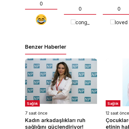
0
0
0
Benzer Haberler
Sağlık
Sağlık
7 saat önce
12 saat önc
Kadın arkadaşlıkları ruh
Çocuklar
sağlığını güçlendiriyor!
etinin hab