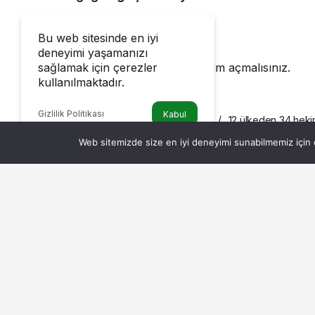
Bir Cevap Yaz
Bu web sitesinde en iyi
deneyimi yaşamanızı
sağlamak için çerezler
Yorum yapabilmek için
oturum açmalısınız
.
kullanılmaktadır.
Gizlilik Politikası
Kabul
Haberler
12 ülkeden 34 heki
SAĞLIK
Web sitemizde size en iyi deneyimi sunabilmemiz için ç
12 ülkeden 34 h
katıldı
Admin
tarafından yayınlandı
2 Aralık 2025, 08:07
yayınlandı