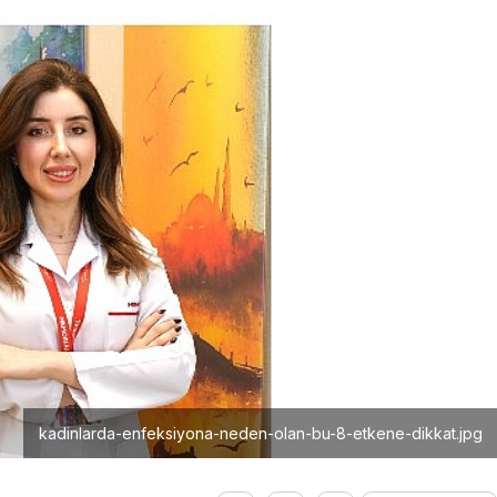
kadinlarda-enfeksiyona-neden-olan-bu-8-etkene-dikkat.jpg