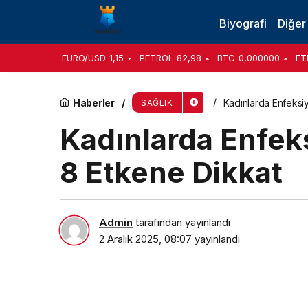
12 ülkeden 34 hekim bu sempozyuma katıldı
Biyografi
Diğer
EURO/USD
1,15
PETROL
82,98
BTC
0,000000
ET
Haberler
Kadınlarda Enfeksi
SAĞLIK
Kadınlarda Enfek
8 Etkene Dikkat
Admin
tarafından yayınlandı
2 Aralık 2025, 08:07
yayınlandı