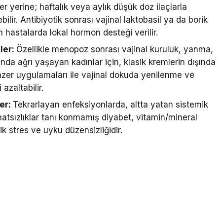
er yerine; haftalık veya aylık düşük doz ilaçlarla
lir. Antibiyotik sonrası vajinal laktobasil ya da borik
n hastalarda lokal hormon desteği verilir.
ler:
Özellikle menopoz sonrası vajinal kuruluk, yanma,
ında ağrı yaşayan kadınlar için, klasik kremlerin dışında
azer uygulamaları ile vajinal dokuda yenilenme ve
azaltabilir.
ler:
Tekrarlayan enfeksiyonlarda, altta yatan sistemik
hatsızlıklar tanı konmamış diyabet, vitamin/mineral
nik stres ve uyku düzensizliğidir.