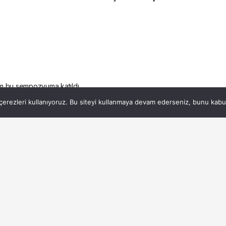
m bu sempozyuma katıldı
erezleri kullanıyoruz. Bu siteyi kullanmaya devam ederseniz, bunu kabul 
ekim bu sempozyuma
6dk, 6s