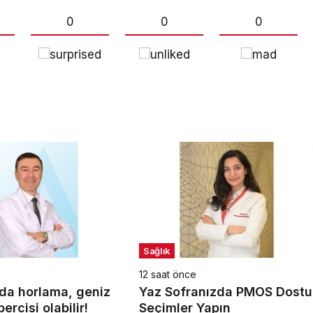
0
0
0
Sağlık
e
12 saat önce
da horlama, geniz
Yaz Sofranızda PMOS Dostu
ercisi olabilir!
Seçimler Yapın