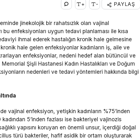
+
-
PAYLAŞ
inde jinekolojik bir rahatsızlık olan vajinal
rı bu enfeksiyonları uygun tedavi planlaması ile kısa
tedaviyi ihmal ederek hastalığın kronik hale gelmesine
a kronik hale gelen enfeksiyonlar kadınların iş, aile ve
ekrarlayan enfeksiyonlar, nedeni hedef alan bütüncül ve
r. Memorial Şişli Hastanesi Kadın Hastalıkları ve Doğum
siyonların nedenleri ve tedavi yöntemleri hakkında bilgi
altında
inde vajinal enfeksiyon, yetişkin kadınların %75’inden
 kadından 5’inden fazlası ise bakteriyel vajinozis
ğlıklı yapısını koruyan en önemli unsur, içerdiği doğal
cillus türü bakteriler, hafif asidik bir ortam oluşturarak