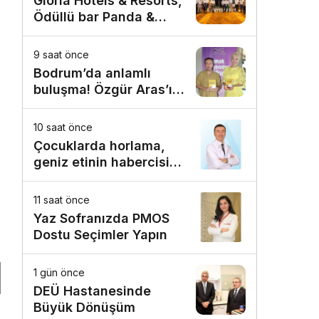
Gloria Hotels & Resorts,
Ödüllü bar Panda &
Sons ile unutulmaz bir
Miksoloji Gecesine İmza
9 saat önce
Attı
Bodrum’da anlamlı
buluşma! Özgür Aras’ın
çok konuşulan kitabı
yeni baskısını Titanic
10 saat önce
Luxury Collection
Çocuklarda horlama,
Bodrum’da kutladı
geniz etinin habercisi
olabilir!
11 saat önce
Yaz Sofranızda PMOS
Dostu Seçimler Yapın
1 gün önce
DEÜ Hastanesinde
Büyük Dönüşüm