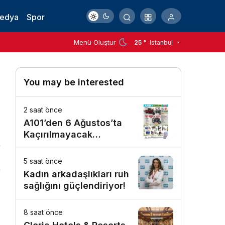
Medya
Spor
Menü Oluştur
25 °
Istanbul
You may be interested
2 saat önce
A101’den 6 Ağustos’ta
Kaçırılmayacak
Motosiklet Fırsatı
5 saat önce
n
Kadın arkadaşlıkları ruh
sağlığını güçlendiriyor!
8 saat önce