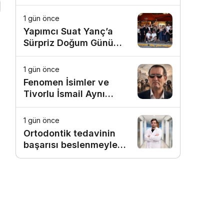
1 gün önce
Yapımcı Suat Yanç’a
Sürpriz Doğum Günü
Kutlaması!
1 gün önce
Fenomen İsimler ve
Tivorlu İsmail Aynı
Filmde Buluştu!
!Kozalak Devri! 7
1 gün önce
Ağustos’ta Vizyonda
Ortodontik tedavinin
başarısı beslenmeyle
başlar!