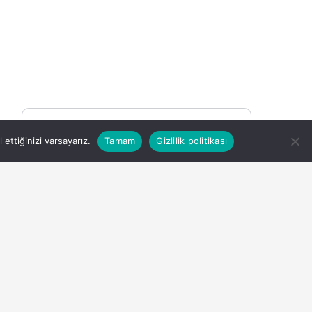
You may be interested
ettiğinizi varsayarız.
Tamam
Gizlilik politikası
2 saat önce
A101’den 6 Ağustos’ta
Kaçırılmayacak
Motosiklet Fırsatı
5 saat önce
n
Kadın arkadaşlıkları ruh
sağlığını güçlendiriyor!
8 saat önce