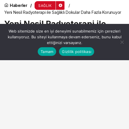
Haberler
SAĞLIK
Yeni Nesil Radyoterapi ile Sağlıklı Dokular Daha Fazla Korunuyor
Yeni Nesil Radyoterapi ile
Web sitemizde size en iyi deneyimi sunabilmemiz için çerezleri
Sağlıklı Dokular Daha Fazla
kullanıyoruz. Bu siteyi kullanmaya devam ederseniz, bunu kabul
Korunuyor
ettiğinizi varsayarız.
Bu web sitesinde en iyi deneyimi yaşamanızı sağlamak
Tamam
Gizlilik politikası
Anasayfa
Akış
Hesabım
Kabul
için çerezler kullanılmaktadır.
Admin
tarafından yayınlandı
17 Haziran 2026, 08:37
yayınlandı
3dk, 0sn