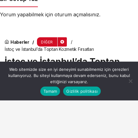
Yorum yapabilmek için
oturum açmalısınız
.
Haberler
DIĞER
İstoç ve İstanbul’da Toptan Kozmetik Fırsatları
İstoç ve İstanbul’da Toptan
Web sitemizde size en iyi deneyimi sunabilmemiz için çerezleri
Kozmetik Fırsatları
kullanıyoruz. Bu siteyi kullanmaya devam ederseniz, bunu kabul
ettiğinizi varsayarız.
Bu web sitesinde en iyi deneyimi yaşamanızı sağlamak
Tamam
Gizlilik politikası
Anasayfa
Akış
Hesabım
Admin
tarafından yayınlandı
Kabul
için çerezler kullanılmaktadır.
15 Nisan 2026, 19:36
yayınlandı
4dk, 50sn