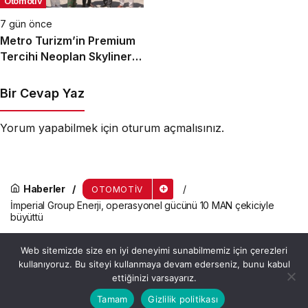
Otomotiv
7 gün önce
Metro Turizm’in Premium
Tercihi Neoplan Skyliner
Oldu
Bir Cevap Yaz
Yorum yapabilmek için
oturum açmalısınız
.
Haberler
OTOMOTIV
İmperial Group Enerji, operasyonel gücünü 10 MAN çekiciyle
büyüttü
İmperial Group Enerji,
Web sitemizde size en iyi deneyimi sunabilmemiz için çerezleri
operasyonel gücünü 10 MAN
kullanıyoruz. Bu siteyi kullanmaya devam ederseniz, bunu kabul
ettiğinizi varsayarız.
çekiciyle büyüttü
Bu web sitesinde en iyi deneyimi yaşamanızı sağlamak
Tamam
Gizlilik politikası
Anasayfa
Akış
Hesabım
Kabul
için çerezler kullanılmaktadır.