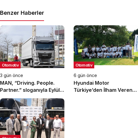
Benzer Haberler
Otomotiv
Otomotiv
3 gün önce
6 gün önce
MAN, “Driving. People.
Hyundai Motor
Partner.” sloganıyla Eylül
Türkiye’den İlham Veren
ayındaki IAA
Gençlik Kampı
Transportation 2026’da