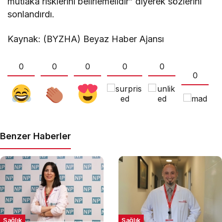
mutlaka risklerini belirlemelidir” diyerek sözlerini
sonlandırdı.
Kaynak: (BYZHA) Beyaz Haber Ajansı
0
0
0
0
0
0
Benzer Haberler
Sağlık
Sağlık