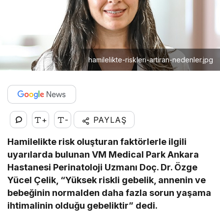
hamilelikte-riskleri-artiran-nedenler.jpg
+
-
PAYLAŞ
Hamilelikte risk oluşturan faktörlerle ilgili
uyarılarda bulunan VM Medical Park Ankara
Hastanesi Perinatoloji Uzmanı Doç. Dr. Özge
Yücel Çelik, “Yüksek riskli gebelik, annenin ve
bebeğinin normalden daha fazla sorun yaşama
ihtimalinin olduğu gebeliktir” dedi.