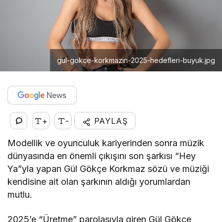
gul-gokce-korkmazin-2025-hedefleri-buyuk.jpg
+
-
PAYLAŞ
Modellik ve oyunculuk kariyerinden sonra müzik
dünyasında en önemli çıkışını son şarkısı “Hey
Ya”yla yapan Gül Gökçe Korkmaz sözü ve müziği
kendisine ait olan şarkının aldığı yorumlardan
mutlu.
2025’e “Üretme” parolasıyla giren Gül Gökçe