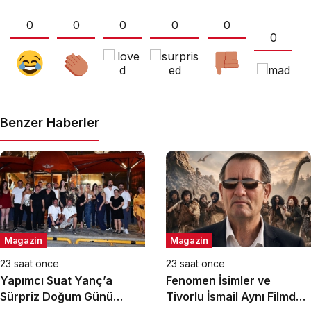
0
0
0
0
0
0
Benzer Haberler
Magazin
Magazin
23 saat önce
23 saat önce
Yapımcı Suat Yanç’a
Fenomen İsimler ve
Sürpriz Doğum Günü
Tivorlu İsmail Aynı Filmde