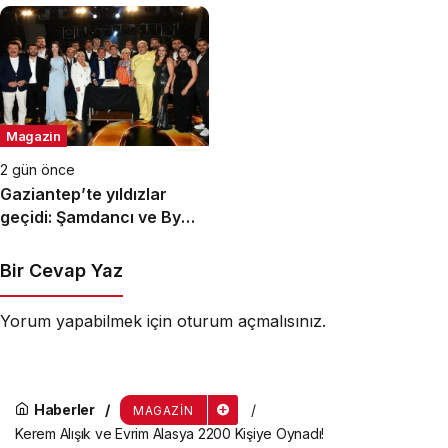
Kutlaması!
Buluştu! !Kozalak Devri! 7
Ağustos’ta Vizyonda
Magazin
2 gün önce
Gaziantep’te yıldızlar
geçidi: Şamdancı ve By
Mustafa açılışı ile Green
Park’ta görkemli gala
Bir Cevap Yaz
Yorum yapabilmek için
oturum açmalısınız
.
Haberler
MAGAZIN
Kerem Alışık ve Evrim Alasya 2200 Kişiye Oynadı!