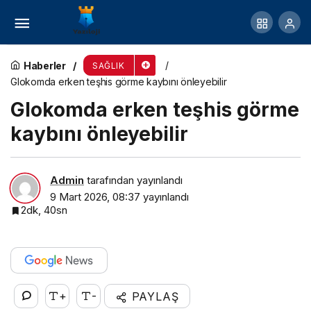
Nedensiz yorgunluk, motivasyon kaybı, uyku
artışı…
Haberler
SAĞLIK
Glokomda erken teşhis görme kaybını önleyebilir
Glokomda erken teşhis görme
kaybını önleyebilir
Admin
tarafından yayınlandı
9 Mart 2026, 08:37
yayınlandı
2dk, 40sn
+
-
PAYLAŞ