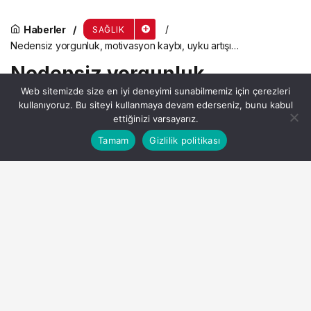
Haberler
SAĞLIK
Nedensiz yorgunluk, motivasyon kaybı, uyku artışı…
Nedensiz yorgunluk,
Web sitemizde size en iyi deneyimi sunabilmemiz için çerezleri
motivasyon kaybı, uyku
kullanıyoruz. Bu siteyi kullanmaya devam ederseniz, bunu kabul
artışı…
ettiğinizi varsayarız.
Bu web sitesinde en iyi deneyimi yaşamanızı sağlamak
Tamam
Gizlilik politikası
Anasayfa
Akış
Hesabım
Kabul
için çerezler kullanılmaktadır.
Admin
tarafından yayınlandı
9 Mart 2026, 08:18
yayınlandı
5dk, 10sn