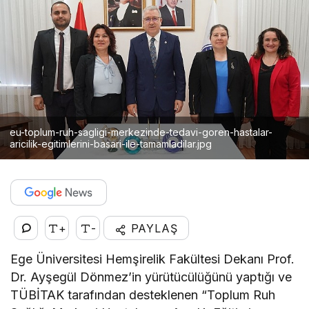
eu-toplum-ruh-sagligi-merkezinde-tedavi-goren-hastalar-
aricilik-egitimlerini-basari-ile-tamamladilar.jpg
+
-
PAYLAŞ
Ege Üniversitesi Hemşirelik Fakültesi Dekanı Prof.
Dr. Ayşegül Dönmez’in yürütücülüğünü yaptığı ve
TÜBİTAK tarafından desteklenen “Toplum Ruh