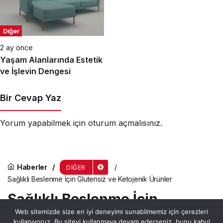
Diğer
2 ay önce
Yaşam Alanlarında Estetik
ve İşlevin Dengesi
Bir Cevap Yaz
Yorum yapabilmek için
oturum açmalısınız
.
Haberler
DIĞER
Sağlıklı Beslenme İçin Glutensiz ve Ketojenik Ürünler
Sağlıklı Beslenme İçin
Web sitemizde size en iyi deneyimi sunabilmemiz için çerezleri
Glutensiz ve Ketojenik
kullanıyoruz. Bu siteyi kullanmaya devam ederseniz, bunu kabul