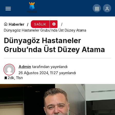
Çörekotu İle Sindirim Sisteminizi Baştan Aşağı
Yenileyin
Haberler
SAĞLIK
Dünyagöz Hastaneler Grubu’nda Üst Düzey Atama
Dünyagöz Hastaneler
Grubu’nda Üst Düzey Atama
Admin
tarafından yayınlandı
26 Ağustos 2024, 11:27
yayınlandı
2dk, 11sn