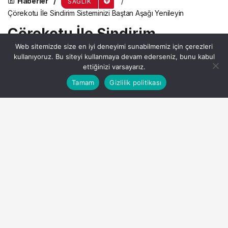
Haberler
SAĞLIK
Çörekotu İle Sindirim Sisteminizi Baştan Aşağı Yenileyin
Çörekotu İle Sindirim
Web sitemizde size en iyi deneyimi sunabilmemiz için çerezleri
Sisteminizi Baştan Aşağı
kullanıyoruz. Bu siteyi kullanmaya devam ederseniz, bunu kabul
Yenileyin
ettiğinizi varsayarız.
Bu web sitesinde en iyi deneyimi yaşamanızı sağlamak
Tamam
Gizlilik politikası
Anasayfa
Akış
Hesabım
Kabul
için çerezler kullanılmaktadır.
Admin
tarafından yayınlandı
26 Ağustos 2024, 09:58
yayınlandı
3dk, 0sn