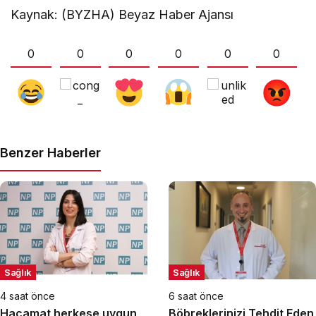
Kaynak: (BYZHA) Beyaz Haber Ajansı
0
0
0
0
0
0
Benzer Haberler
Sağlık
Sağlık
4 saat önce
6 saat önce
Hacamat herkese uygun
Böbreklerinizi Tehdit Eden