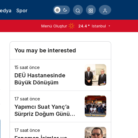
Medya
Spor
Menü Oluştur
24.4 °
Istanbul
You may be interested
15 saat önce
DEÜ Hastanesinde
Büyük Dönüşüm
17 saat önce
n
Yapımcı Suat Yanç’a
Sürpriz Doğum Günü
Kutlaması!
17 saat önce