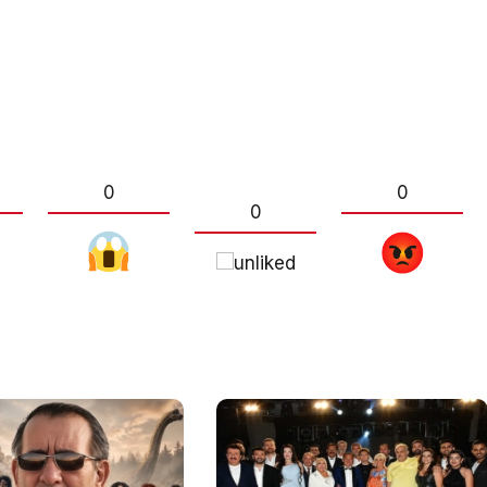
0
0
0