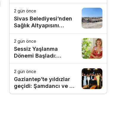
2 gün önce
Sivas Belediyesi’nden
Sağlık Altyapısını
Güçlendirecek Yatırım
2 gün önce
Sessiz Yaşlanma
Dönemi Başladı:
Estetikte Yeni Trend,
Doğallığı Yıllarca
2 gün önce
Korumak
Gaziantep’te yıldızlar
geçidi: Şamdancı ve By
Mustafa açılışı ile
Green Park’ta görkemli
gala