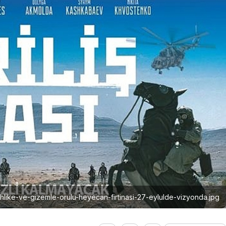
tehlike-ve-gizemle-orulu-heyecan-firtinasi-27-eylulde-vizyonda.jpg