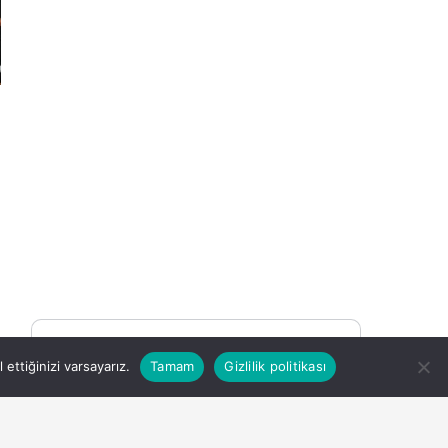
You may be interested
ettiğinizi varsayarız.
Tamam
Gizlilik politikası
15 saat önce
DEÜ Hastanesinde