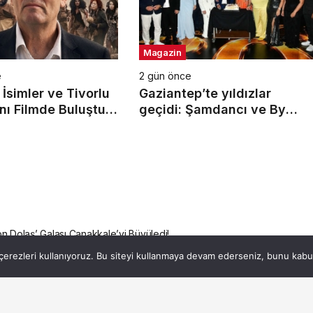
Magazin
e
2 gün önce
İsimler ve Tivorlu
Gaziantep’te yıldızlar
nı Filmde Buluştu!
geçidi: Şamdancı ve By
Devri! 7 Ağustos’ta
Mustafa açılışı ile Green
a
Park’ta görkemli gala
ön Dolaş’ Galası Çanakkale’yi Büyüledi!
erezleri kullanıyoruz. Bu siteyi kullanmaya devam ederseniz, bunu kabul 
ön Dolaş’ Galası
üledi!