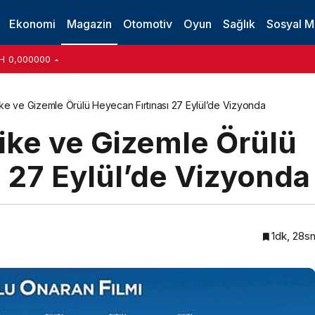
i Büyüledi!
Ekonomi
Magazin
Otomotiv
Oyun
Sağlık
Sosyal 
H
0,000000
hlike ve Gizemle Örülü Heyecan Fırtınası 27 Eylül’de Vizyonda
hlike ve Gizemle Örülü
 27 Eylül’de Vizyonda
1dk, 28s