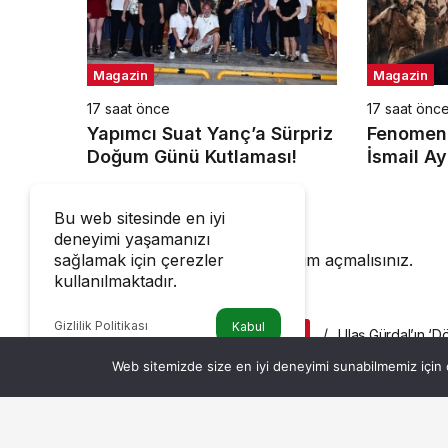
Magazin
Magazin
17 saat önce
17 saat önc
Yapımcı Suat Yanç’a Sürpriz
Fenomen 
Doğum Günü Kutlaması!
İsmail Ay
!Kozalak 
Vizyond
Bir Cevap Yaz
Bu web sitesinde en iyi
deneyimi yaşamanızı
sağlamak için çerezler
Yorum yapabilmek için
oturum açmalısınız
.
kullanılmaktadır.
Gizlilik Politikası
Kabul
Haberler
Ulaş Gürdal’ın ‘D
MAGAZIN
Web sitemizde size en iyi deneyimi sunabilmemiz için ç
Ulaş Gürdal’ın ‘D
Çanakkale’yi Büy