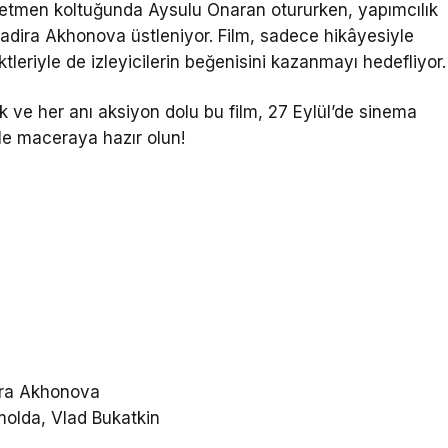
Yönetmen koltuğunda Aysulu Onaran otururken, yapımcılık
adira Akhonova üstleniyor. Film, sadece hikâyesiyle
ktleriyle de izleyicilerin beğenisini kazanmayı hedefliyor.
ek ve her anı aksiyon dolu bu film, 27 Eylül’de sinema
ı ile maceraya hazır olun!
ira Akhonova
olda, Vlad Bukatkin