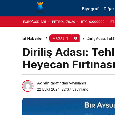
Ulaş Gürdal’ın ‘Dön Dolaş’ Galası Çanakkale’y
Biyografi
Diğer
EURO/USD
1,15
PETROL
79,20
BTC
0,000000
ET
Haberler
Diriliş Adası: Te
MAGAZIN
Diriliş Adası: Te
Heyecan Fırtınası
Admin
tarafından yayınlandı
22 Eylül 2024, 22:37
yayınlandı