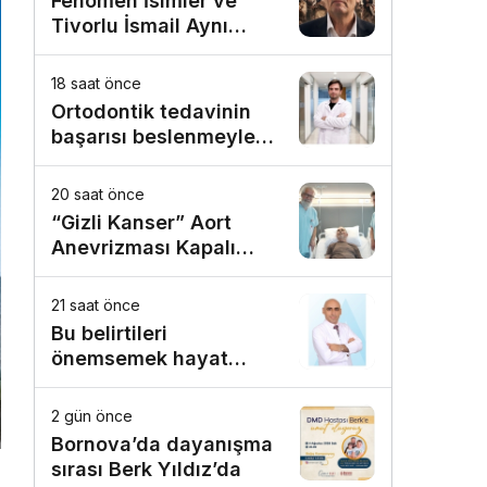
Fenomen İsimler ve
Tivorlu İsmail Aynı
Filmde Buluştu!
!Kozalak Devri! 7
18 saat önce
Ağustos’ta Vizyonda
Ortodontik tedavinin
başarısı beslenmeyle
başlar!
20 saat önce
“Gizli Kanser” Aort
Anevrizması Kapalı
Yöntemle Tedavi Edildi
21 saat önce
Bu belirtileri
önemsemek hayat
kurtarıyor
2 gün önce
Bornova’da dayanışma
sırası Berk Yıldız’da