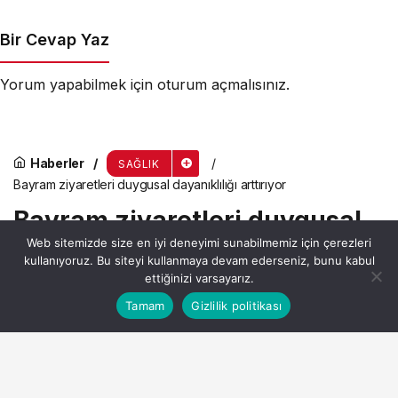
Artıyor mu?
Bir Cevap Yaz
Yorum yapabilmek için
oturum açmalısınız
.
Haberler
SAĞLIK
Bayram ziyaretleri duygusal dayanıklılığı arttırıyor
Bayram ziyaretleri duygusal
Web sitemizde size en iyi deneyimi sunabilmemiz için çerezleri
dayanıklılığı arttırıyor
kullanıyoruz. Bu siteyi kullanmaya devam ederseniz, bunu kabul
ettiğinizi varsayarız.
Bu web sitesinde en iyi deneyimi yaşamanızı sağlamak
Tamam
Gizlilik politikası
Anasayfa
Akış
Hesabım
Admin
tarafından yayınlandı
Kabul
için çerezler kullanılmaktadır.
11 Mart 2026, 08:57
yayınlandı
2dk, 21sn