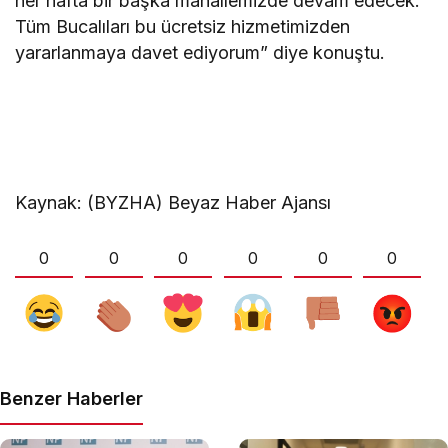
her hafta bir başka mahallemizde devam edecek.
Tüm Bucalıları bu ücretsiz hizmetimizden
yararlanmaya davet ediyorum” diye konuştu.
Kaynak: (BYZHA) Beyaz Haber Ajansı
0
0
0
0
0
0
Benzer Haberler