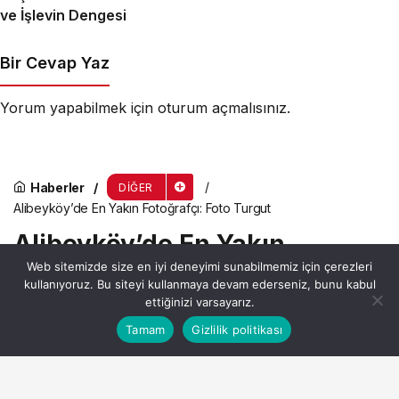
ve İşlevin Dengesi
Bir Cevap Yaz
Yorum yapabilmek için
oturum açmalısınız
.
Haberler
DIĞER
Alibeyköy’de En Yakın Fotoğrafçı: Foto Turgut
Alibeyköy’de En Yakın
Web sitemizde size en iyi deneyimi sunabilmemiz için çerezleri
Fotoğrafçı: Foto Turgut
kullanıyoruz. Bu siteyi kullanmaya devam ederseniz, bunu kabul
ettiğinizi varsayarız.
Bu web sitesinde en iyi deneyimi yaşamanızı sağlamak
Tamam
Gizlilik politikası
Anasayfa
Akış
Hesabım
Admin
tarafından yayınlandı
Kabul
için çerezler kullanılmaktadır.
29 Nisan 2024, 19:50
yayınlandı
1dk, 37sn