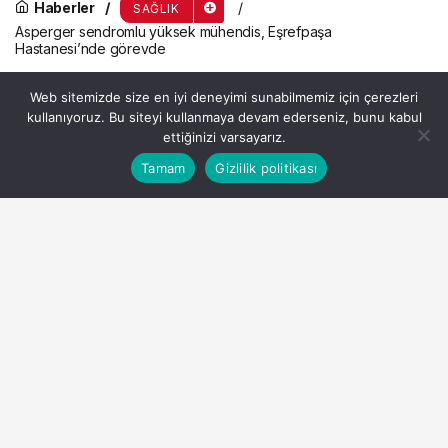
Haberler
SAĞLIK
Asperger sendromlu yüksek mühendis, Eşrefpaşa
Hastanesi’nde görevde
Asperger sendromlu yüksek
Web sitemizde size en iyi deneyimi sunabilmemiz için çerezleri
mühendis, Eşrefpaşa
kullanıyoruz. Bu siteyi kullanmaya devam ederseniz, bunu kabul
ettiğinizi varsayarız.
Hastanesi’nde görevde
Bu web sitesinde en iyi deneyimi yaşamanızı sağlamak
Tamam
Gizlilik politikası
Anasayfa
Akış
Hesabım
Kabul
için çerezler kullanılmaktadır.
Admin
tarafından yayınlandı
14 Mart 2026, 07:17
yayınlandı
4dk, 17sn