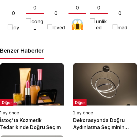
0
0
0
0
0
0
Benzer Haberler
Diğer
Diğer
1 ay önce
2 ay önce
İstoç’ta Kozmetik
Dekorasyonda Doğru
Tedarikinde Doğru Seçim
Aydınlatma Seçiminin
Önemi