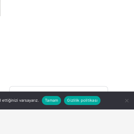
You may be interested
ettiğinizi varsayarız.
Tamam
Gizlilik politikası
15 saat önce
DEÜ Hastanesinde
Büyük Dönüşüm
n