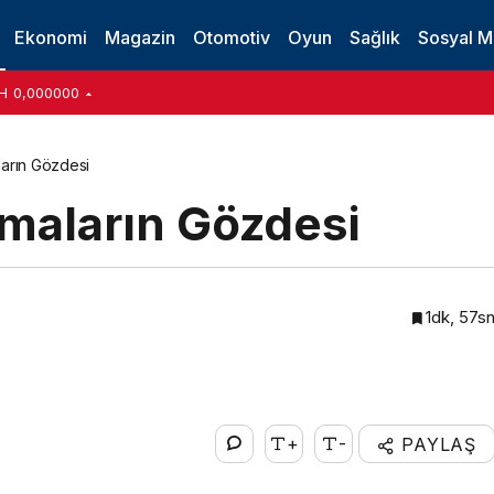
Ekonomi
Magazin
Otomotiv
Oyun
Sağlık
Sosyal 
H
0,000000
ların Gözdesi
rmaların Gözdesi
1dk, 57s
+
-
PAYLAŞ