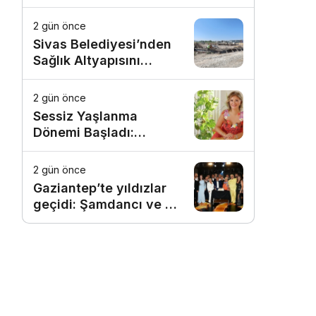
2 gün önce
Sivas Belediyesi’nden
Sağlık Altyapısını
Güçlendirecek Yatırım
2 gün önce
Sessiz Yaşlanma
Dönemi Başladı:
Estetikte Yeni Trend,
Doğallığı Yıllarca
2 gün önce
Korumak
Gaziantep’te yıldızlar
geçidi: Şamdancı ve By
Mustafa açılışı ile
Green Park’ta görkemli
gala