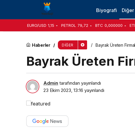
Instagram ve Tiktok Takipçi Satın Al
Biyografi
Diğer
EURO/USD
1,15
PETROL
79,72
BTC
0,000000
ET
Haberler
Bayrak Üreten Firma
DIĞER
Bayrak Üreten Fi
Admin
tarafından yayınlandı
23 Ekim 2023, 13:16
yayınlandı