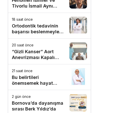
Fenomen İsimler ve
Tivorlu İsmail Aynı
Filmde Buluştu!
!Kozalak Devri! 7
18 saat önce
Ağustos’ta Vizyonda
Ortodontik tedavinin
başarısı beslenmeyle
başlar!
20 saat önce
“Gizli Kanser” Aort
Anevrizması Kapalı
Yöntemle Tedavi Edildi
21 saat önce
Bu belirtileri
önemsemek hayat
kurtarıyor
2 gün önce
Bornova’da dayanışma
sırası Berk Yıldız’da