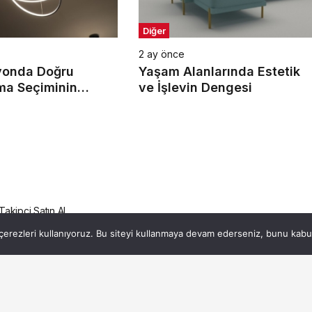
Diğer
2 ay önce
yonda Doğru
Yaşam Alanlarında Estetik
ma Seçiminin
ve İşlevin Dengesi
Takipçi Satın Al
erezleri kullanıyoruz. Bu siteyi kullanmaya devam ederseniz, bunu kabul 
ok Takipçi Satın Al
1dk, 15s