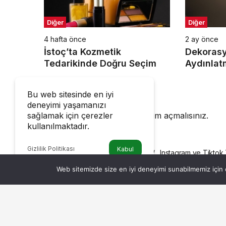
Diğer
Diğer
4 hafta önce
2 ay önce
İstoç’ta Kozmetik
Dekoras
Tedarikinde Doğru Seçim
Aydınlat
Önemi
Bir Cevap Yaz
Bu web sitesinde en iyi
deneyimi yaşamanızı
Yorum yapabilmek için
oturum açmalısınız
.
sağlamak için çerezler
kullanılmaktadır.
Gizlilik Politikası
Kabul
Haberler
Instagram ve Tiktok 
DIĞER
Web sitemizde size en iyi deneyimi sunabilmemiz için ç
Instagram ve Tikt
Admin
tarafından yayınlandı