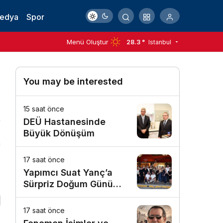
Medya
Spor
Menü Oluştur
28.3 °
Istanbul
You may be interested
15 saat önce
DEÜ Hastanesinde
Büyük Dönüşüm
n
17 saat önce
Yapımcı Suat Yanç’a
Sürpriz Doğum Günü
Kutlaması!
17 saat önce