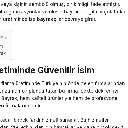
eya kişinin sembolü olmuş, bir kimliği ifade etmiştir.
 organizasyonlar ve ulusal bayramlar gibi birçok farklı
in üretiminde ise
bayrakçı
lar devreye girer.
im
rak
etiminde Güvenilir İsim
e flama üretiminde Türkiye’nin önde gelen firmalarından
her zaman ön planda tutan bu firma, sektördeki en iyi
 Bayrak, hem kaliteli ürünleriyle hem de profesyonel
n firmaları
ndandır.
kadar birçok farklı hizmeti sunarlar. Bu hizmetler
lar, özel etkinlikler için bayraklar ve daha birçok çeşit