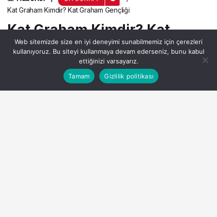
Kat Graham Kimdir? Kat Graham Gençliği
Kat Graham Kimdir? Kat
Web sitemizde size en iyi deneyimi sunabilmemiz için çerezleri
Graham Gençliği
kullanıyoruz. Bu siteyi kullanmaya devam ederseniz, bunu kabul
ettiğinizi varsayarız.
Bu web sitesinde en iyi deneyimi yaşamanızı sağlamak
Tamam
Gizlilik politikası
Anasayfa
Akış
Hesabım
Admin
tarafından yayınlandı
Kabul
için çerezler kullanılmaktadır.
8 Aralık 2024, 08:54
yayınlandı
12dk, 53sn
PAYLAŞ