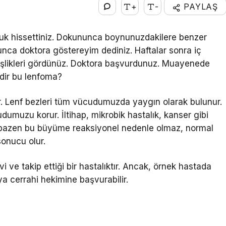
+
-
PAYLAŞ
nluk hissettiniz. Dokununca boynunuzdakilere benzer
unca doktora göstereyim dediniz. Haftalar sonra iç
şişlikleri gördünüz. Doktora başvurdunuz. Muayenede
edir bu lenfoma?
ir. Lenf bezleri tüm vücudumuzda yaygın olarak bulunur.
udumuzu korur. İltihap, mikrobik hastalık, kanser gibi
f bazen bu büyüme reaksiyonel nedenle olmaz, normal
sonucu olur.
 ve takip ettiği bir hastalıktır. Ancak, örnek hastada
eya cerrahi hekimine başvurabilir.