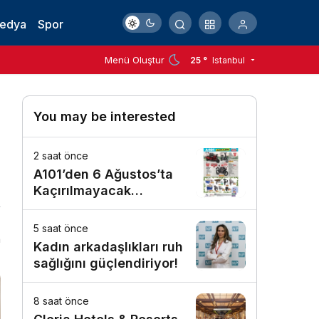
Medya
Spor
Menü Oluştur
25 °
Istanbul
You may be interested
2 saat önce
A101’den 6 Ağustos’ta
Kaçırılmayacak
Motosiklet Fırsatı
5 saat önce
n
Kadın arkadaşlıkları ruh
sağlığını güçlendiriyor!
8 saat önce