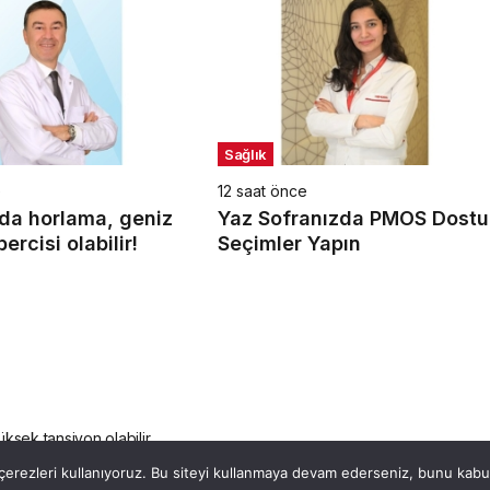
Sağlık
e
12 saat önce
da horlama, geniz
Yaz Sofranızda PMOS Dostu
ercisi olabilir!
Seçimler Yapın
ksek tansiyon olabilir.
erezleri kullanıyoruz. Bu siteyi kullanmaya devam ederseniz, bunu kabul 