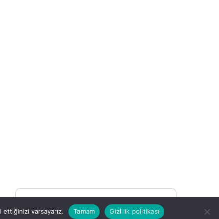
You may be interested
ettiğinizi varsayarız.
Tamam
Gizlilik politikası