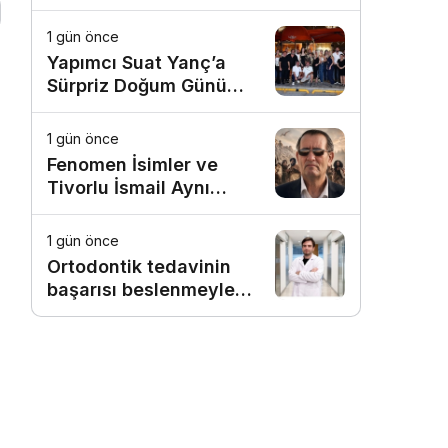
1 gün önce
Yapımcı Suat Yanç’a
Sürpriz Doğum Günü
Kutlaması!
1 gün önce
Fenomen İsimler ve
Tivorlu İsmail Aynı
Filmde Buluştu!
!Kozalak Devri! 7
1 gün önce
Ağustos’ta Vizyonda
Ortodontik tedavinin
başarısı beslenmeyle
başlar!