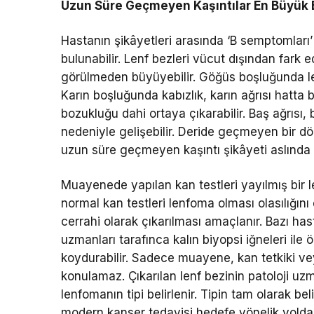
Uzun Süre Geçmeyen Kaşıntılar En Büyük B
Hastanın şikâyetleri arasında ‘B semptomları
bulunabilir. Lenf bezleri vücut dışından fark 
görülmeden büyüyebilir. Göğüs boşluğunda len
Karın boşluğunda kabızlık, karın ağrısı hatta 
bozukluğu dahi ortaya çıkarabilir. Baş ağrısı, b
nedeniyle gelişebilir. Deride geçmeyen bir dö
uzun süre geçmeyen kaşıntı şikâyeti aslında 
Muayenede yapılan kan testleri yayılmış bir 
normal kan testleri lenfoma olması olasılığını
cerrahi olarak çıkarılması amaçlanır. Bazı h
uzmanları tarafınca kalın biyopsi iğneleri ile ö
koydurabilir. Sadece muayene, kan tetkiki ve
konulamaz. Çıkarılan lenf bezinin patoloji uz
lenfomanın tipi belirlenir. Tipin tam olarak b
modern kanser tedavisi hedefe yönelik yolda i