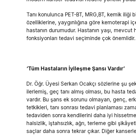
Tanı konulunca PET-BT, MRG,BT, kemik iliği bi
özelliklerine, yaygınlığına göre kemoterapi içe
hastanın durumudur. Hastanın yaşı, mevcut ha
fonksiyonları tedavi seçiminde çok önemlidir
‘Tüm Hastaların İyileşme Şansı Vardır’
Dr. Öğr. Üyesi Serkan Ocakçı sözlerine şu şek
ilerlemiş, geç tanı almış olması, bu hasta te
vardır. Bu şans ek sorunu olmayan, genç, erke
tetkikleri, tanı sonrası tedavi planlaması zam
tedaviden sonra kendilerini daha iyi hissetme
halsizlik, iştahsızlık, ağrı, terleme gibi şikây
saçlar daha sonra tekrar çıkar. Diğer kanser