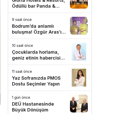
Gloria Hotels & Resorts,
Ödüllü bar Panda &
Sons ile unutulmaz bir
Miksoloji Gecesine İmza
9 saat önce
Attı
Bodrum’da anlamlı
buluşma! Özgür Aras’ın
çok konuşulan kitabı
yeni baskısını Titanic
10 saat önce
Luxury Collection
Çocuklarda horlama,
Bodrum’da kutladı
geniz etinin habercisi
olabilir!
11 saat önce
Yaz Sofranızda PMOS
Dostu Seçimler Yapın
1 gün önce
DEÜ Hastanesinde
Büyük Dönüşüm