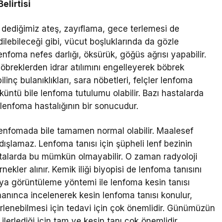
elirtisi
’ dediğimiz ateş, zayıflama, gece terlemesi de
edilebileceği gibi, vücut boşluklarında da gözle
foma nefes darlığı, öksürük, göğüs ağrısı yapabilir.
böbreklerden idrar atılımını engelleyerek böbrek
ilinç bulanıklıkları, sara nöbetleri, felçler lenfoma
küntü bile lenfoma tutulumu olabilir. Bazı hastalarda
lenfoma hastalığının bir sonucudur.
lenfomada bile tamamen normal olabilir. Maalesef
 dışlamaz. Lenfoma tanısı için şüpheli lenf bezinin
astalarda bu mümkün olmayabilir. O zaman radyoloji
rnekler alınır. Kemik iliği biyopisi de lenfoma tanısını
ya görüntüleme yöntemi ile lenfoma kesin tanısı
manınca incelenerek kesin lenfoma tanısı konulur,
elirlenebilmesi için tedavi için çok önemlidir. Günümüzün
lerlediği için tam ve kesin tanı çok önemlidir.