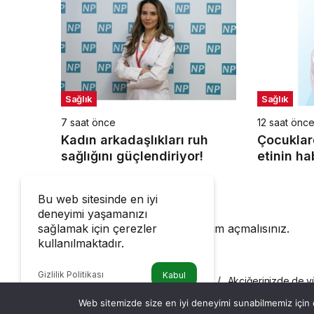
Sağlık
Sağlık
7 saat önce
12 saat önc
Kadın arkadaşlıkları ruh
Çocuklar
sağlığını güçlendiriyor!
etinin hab
Bir Cevap Yaz
Bu web sitesinde en iyi
deneyimi yaşamanızı
sağlamak için çerezler
Yorum yapabilmek için
oturum açmalısınız
.
kullanılmaktadır.
Gizlilik Politikası
Kabul
Haberler
Akciğerinizde de yü
SAĞLIK
Web sitemizde size en iyi deneyimi sunabilmemiz için ç