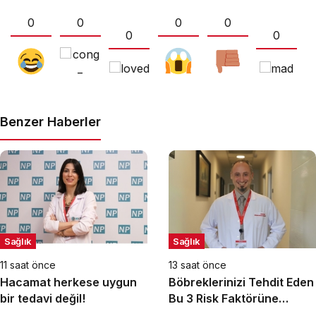
0
0
0
0
0
0
Benzer Haberler
Sağlık
Sağlık
11 saat önce
13 saat önce
Hacamat herkese uygun
Böbreklerinizi Tehdit Eden
bir tedavi değil!
Bu 3 Risk Faktörüne
Dikkat!